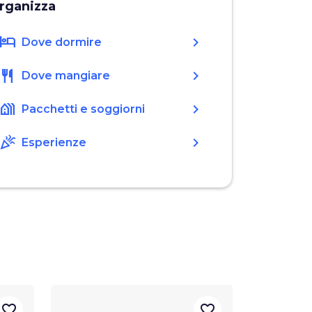
rganizza
hotel
chevron_right
Dove dormire
restaurant
chevron_right
Dove mangiare
holiday_village
chevron_right
Pacchetti e soggiorni
celebration
chevron_right
Esperienze
favorite_border
favorite_border