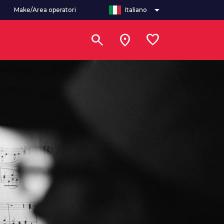
arrow_drop_down
Make/Area operatori
Italiano
search
location_on
favorite