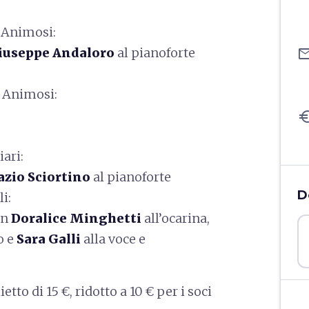
i Animosi:
iuseppe Andaloro
al pianoforte
ema
i Animosi:
eu
iari:
azio Sciortino
al pianoforte
D
li:
on
Doralice Minghetti
all’ocarina,
o e
Sara Galli
alla voce e
tto di 15 €, ridotto a 10 € per i soci