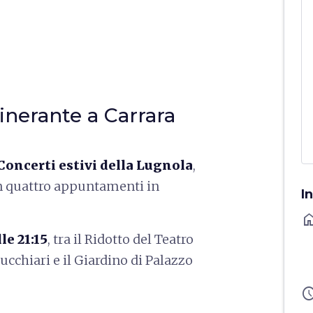
inerante a Carrara
Concerti estivi della Lugnola
,
 quattro appuntamenti in
I
ho
le 21:15
, tra il Ridotto del Teatro
ucchiari e il Giardino di Palazzo
sched