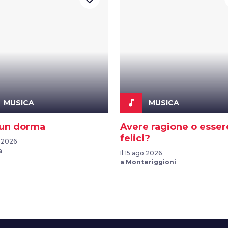
music_note
MUSICA
MUSICA
un dorma
Avere ragione o esser
felici?
o 2026
a
Il 15 ago 2026
a Monteriggioni