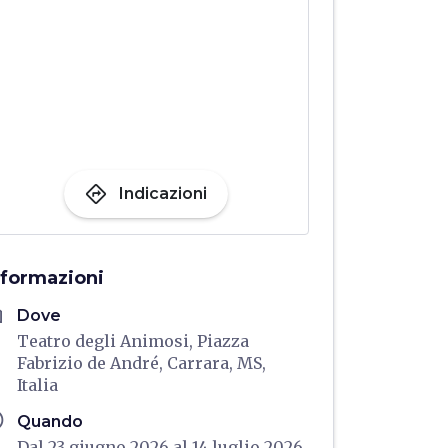
directions
Indicazioni
nformazioni
me
Dove
Teatro degli Animosi, Piazza
Fabrizio de André, Carrara, MS,
Italia
ule
Quando
Dal 23 giugno 2026 al 14 luglio 2026