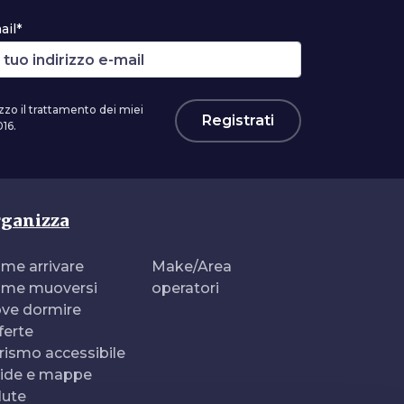
ail*
zzo il trattamento dei miei
Registrati
16.
ganizza
me arrivare
Make/Area
me muoversi
operatori
ve dormire
ferte
rismo accessibile
ide e mappe
lute