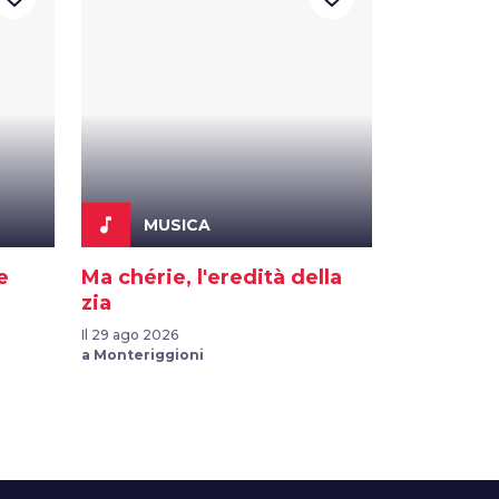
music_note
MUSICA
e
Ma chérie, l'eredità della
zia
Il 29 ago 2026
a Monteriggioni