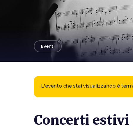
arrow_back
Eventi
Photo ©
Arminep
L'evento che stai visualizzando è ter
Concerti estivi