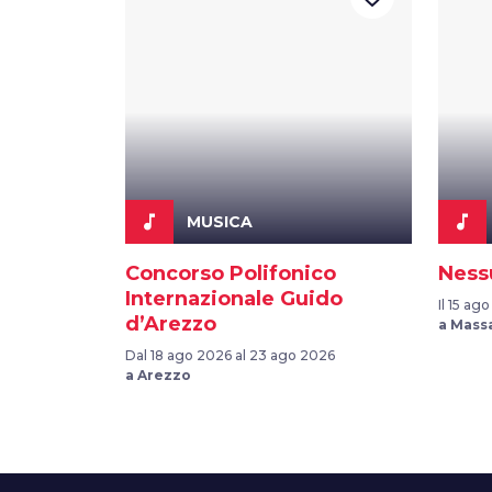
music_note
music_note
MUSICA
Concorso Polifonico
Ness
Internazionale Guido
Il 15 ag
d’Arezzo
a Mass
Dal 18 ago 2026 al 23 ago 2026
a Arezzo