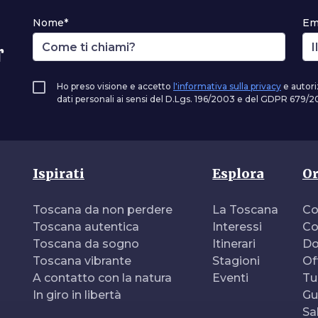
Nome*
Em
r
Ho preso visione e accetto
l'informativa sulla privacy
e autori
dati personali ai sensi del D.Lgs. 196/2003 e del GDPR 679/20
Ispirati
Esplora
Or
Toscana da non perdere
La Toscana
Co
Toscana autentica
Interessi
Co
Toscana da sogno
Itinerari
Do
Toscana vibrante
Stagioni
Of
A contatto con la natura
Eventi
Tu
In giro in libertà
Gu
Sa