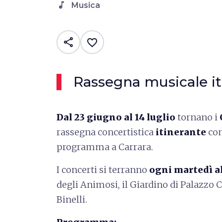
music_note
Musica
share
favorite_border
Rassegna musicale it
Dal 23 giugno al 14 luglio
tornano i
rassegna concertistica
itinerante
con
programma a Carrara.
I concerti si terranno
ogni martedì al
degli Animosi, il Giardino di Palazzo C
Binelli.