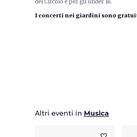
del Circolo e per gli under 18.
I concerti nei giardini sono gratuit
Altri eventi in
Musica
favorite_border