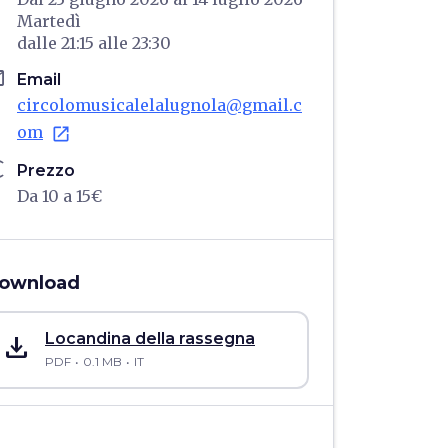
Martedì
dalle
21:15
alle
23:30
il
Email
circolomusicalelalugnola@gmail.c
om
open_in_new
ro
Prezzo
Da 10 a 15€
ownload
save_alt
Locandina della rassegna
PDF
0.1 MB
IT