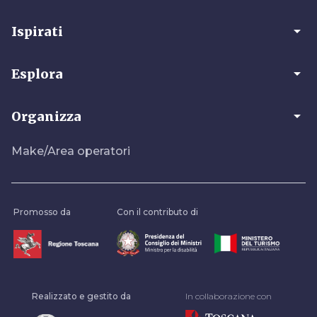
arrow_drop_down
Ispirati
arrow_drop_down
Esplora
arrow_drop_down
Organizza
Make/Area operatori
Promosso da
Con il contributo di
Realizzato e gestito da
In collaborazione con