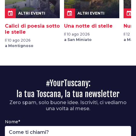
event
event
event
ALTRI EVENTI
ALTRI EVENTI
Calici di poesia sotto
Una notte di stelle
Nume
le stelle
Il 10 ago 2026
Il 12 
a San Miniato
a Man
Il 10 ago 2026
a Montignoso
#YourTuscany:
la tua Toscana, la tua newsletter
Zero spam, solo buone idee. Iscriviti, ci vediamo
una volta al mese.
Nome*