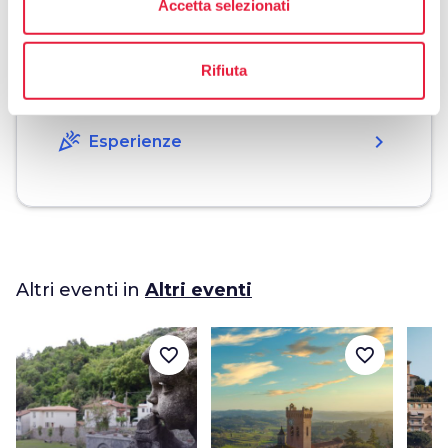
Accetta selezionati
restaurant
chevron_right
Dove mangiare
Rifiuta
holiday_village
chevron_right
Pacchetti e soggiorni
celebration
chevron_right
Esperienze
Altri eventi in
Altri eventi
favorite_border
favorite_border