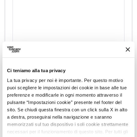
directions
Indicazioni
Ci teniamo alla tua privacy
La tua privacy per noi è importante. Per questo motivo
puoi scegliere le impostazioni dei cookie in base alle tue
Informazioni
preferenze e modificarle in ogni momento attraverso il
pulsante “Impostazioni cookie” presente nel footer del
home
Dove
sito. Se chiudi questa finestra con un click sulla X in alto
Parco Archeominerario di San Silvestro -
a destra, proseguirai nella navigazione e saranno
Rocca San Silvestro
memorizzati sul tuo dispositivo i soli cookie strettamente
Via di S. Vincenzo, 57021 Campiglia
necessari per il funzionamento di questo sito. Per tutti gli
Marittima LI