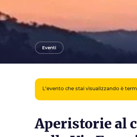
arrow_back
Eventi
L'evento che stai visualizzando è ter
Aperistorie al 