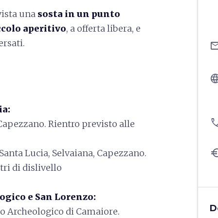
vista una
sosta in un punto
colo aperitivo
, a offerta libera, e
ersati.
ema
langu
ia:
pho
 Capezzano. Rientro previsto alle
eu
 Santa Lucia, Selvaiana, Capezzano.
ri di dislivello
logico e San Lorenzo:
D
eo Archeologico di Camaiore.