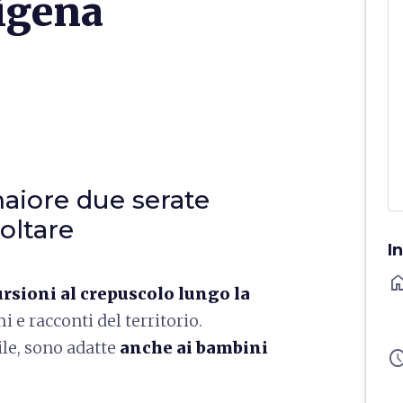
cigena
aiore due serate
oltare
I
ho
rsioni al crepuscolo lungo la
mi e racconti del territorio.
le, sono adatte
anche ai bambini
sched