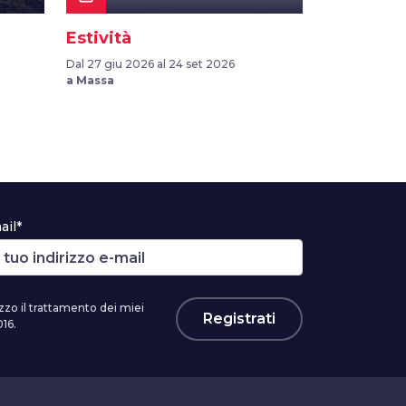
Estività
Dal 27 giu 2026 al 24 set 2026
a Massa
ail*
zzo il trattamento dei miei
Registrati
16.