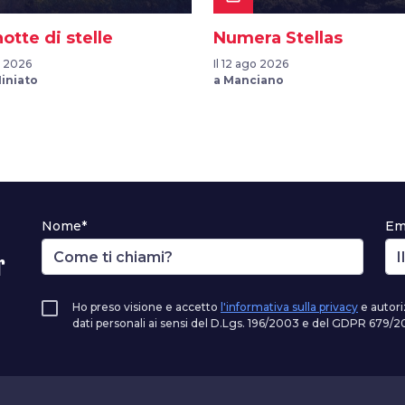
otte di stelle
Numera Stellas
o 2026
Il 12 ago 2026
iniato
a Manciano
Nome*
Em
r
Ho preso visione e accetto
l'informativa sulla privacy
e autori
dati personali ai sensi del D.Lgs. 196/2003 e del GDPR 679/20