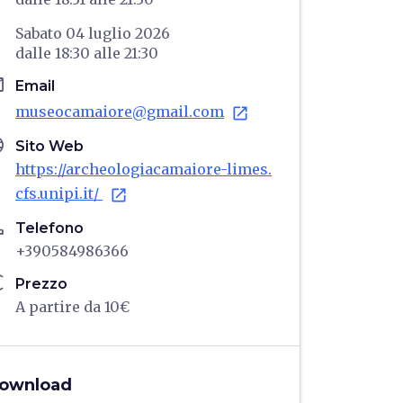
Sabato 04 luglio 2026
dalle
18:30
alle
21:30
il
Email
museocamaiore@gmail.com
open_in_new
age
Sito Web
https://archeologiacamaiore-limes.
cfs.unipi.it/
open_in_new
ne
Telefono
+390584986366
ro
Prezzo
A partire da 10€
ownload