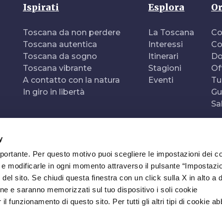
Ispirati
Esplora
Or
Toscana da non perdere
La Toscana
Co
Toscana autentica
Interessi
Co
Toscana da sogno
Itinerari
Do
Toscana vibrante
Stagioni
Of
A contatto con la natura
Eventi
Tu
In giro in libertà
Gu
Sa
y
mportante. Per questo motivo puoi scegliere le impostazioni dei c
e e modificarle in ogni momento attraverso il pulsante “Impostazi
del sito. Se chiudi questa finestra con un click sulla X in alto a 
ne e saranno memorizzati sul tuo dispositivo i soli cookie
l funzionamento di questo sito. Per tutti gli altri tipi di cookie a