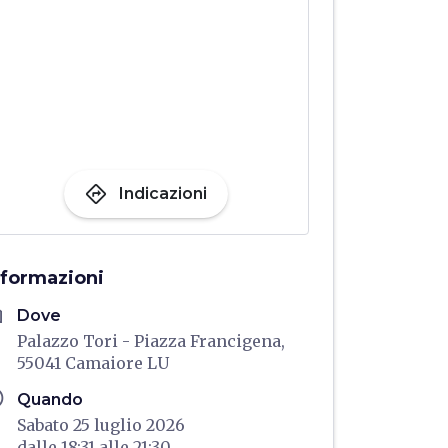
directions
Indicazioni
nformazioni
me
Dove
Palazzo Tori - Piazza Francigena,
55041 Camaiore LU
ule
Quando
Sabato 25 luglio 2026
dalle
18:31
alle
21:30