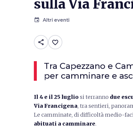
sulla Via Fran
event
Altri eventi
share
favorite_border
Tra Capezzano e Cam
per camminare e asc
Il 4 e il 25 luglio
si terranno
due escu
Via Francigena
, tra sentieri, panora
Le camminate, di difficoltà medio-faci
abituati a camminare
.