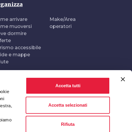
ganizza
me arrivare
Make/Area
me muoversi
operatori
ve dormire
ferte
rismo accessibile
ide e mappe
lute
Accetta tutti
Realizzato e gestito da
In collaborazione con
ookie
oni
Accetta selezionati
destra,
bbiamo
Rifiuta