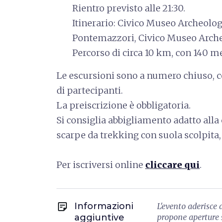
Rientro previsto alle 21:30.
Itinerario: Civico Museo Archeolo
Pontemazzori, Civico Museo Arche
Percorso di circa 10 km, con 140 met
Le escursioni sono a numero chiuso
di partecipanti.
La preiscrizione è obbligatoria.
Si consiglia abbigliamento adatto a
scarpe da trekking con suola scolpita,
Per iscriversi online
cliccare qui
.
sticky_note_2
Informazioni
L'evento aderisce 
aggiuntive
propone aperture s