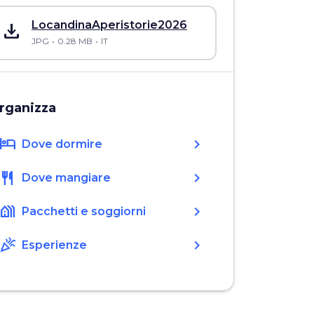
save_alt
LocandinaAperistorie2026
JPG
0.28 MB
IT
rganizza
hotel
chevron_right
Dove dormire
restaurant
chevron_right
Dove mangiare
holiday_village
chevron_right
Pacchetti e soggiorni
celebration
chevron_right
Esperienze