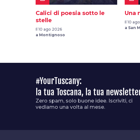
Calici di poesia sotto le
Una n
stelle
Il 10 ag
a San M
Il 10 ago 2026
a Montignoso
#YourTuscany:
la tua Toscana, la tua newslette
Zero spam, solo buone idee. Iscriviti, ci
vediamo una volta al mese.