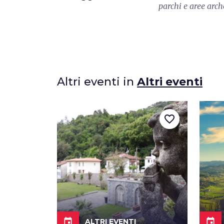
parchi e aree arc
Altri eventi in
Altri eventi
favorite_border
event
event
ALTRI EVENTI