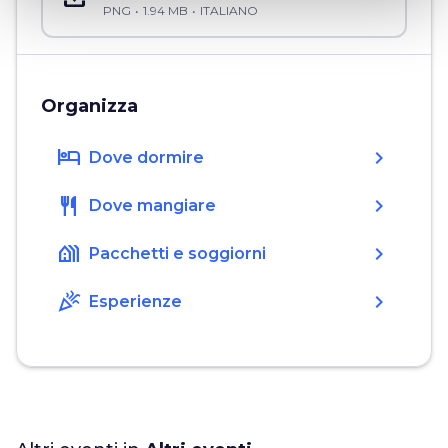
PNG
1.94 MB
ITALIANO
Organizza
hotel
chevron_right
Dove dormire
restaurant
chevron_right
Dove mangiare
holiday_village
chevron_right
Pacchetti e soggiorni
celebration
chevron_right
Esperienze