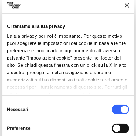
Sabato,
Domenica
dalle
09:30
alle
13:00
Dal 23 maggio 2026 al 24 maggio 2026
Ci teniamo alla tua privacy
Sabato,
Domenica
dalle
09:30
alle
13:00
La tua privacy per noi è importante. Per questo motivo
puoi scegliere le impostazioni dei cookie in base alle tue
Dal 30 maggio 2026 al 31 maggio 2026
preferenze e modificarle in ogni momento attraverso il
Sabato,
Domenica
pulsante “Impostazioni cookie” presente nel footer del
dalle
09:30
alle
13:00
sito. Se chiudi questa finestra con un click sulla X in alto
Dal 06 giugno 2026 al 07 giugno 2026
a destra, proseguirai nella navigazione e saranno
Sabato,
Domenica
memorizzati sul tuo dispositivo i soli cookie strettamente
dalle
09:30
alle
13:00
necessari per il funzionamento di questo sito. Per tutti gli
altri tipi di cookie abbiamo bisogno del tuo consenso.
Dal 13 giugno 2026 al 14 giugno 2026
Sabato,
Domenica
Selezione
dalle
09:30
alle
13:00
Necessari
del
consenso
Dal 20 giugno 2026 al 21 giugno 2026
Sabato,
Domenica
Preferenze
dalle
09:30
alle
13:00