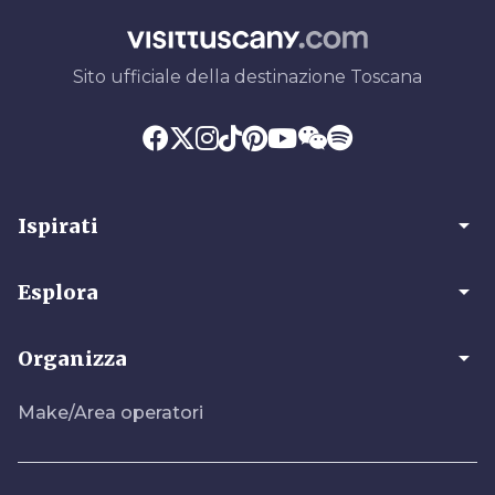
Sito ufficiale della destinazione Toscana
arrow_drop_down
Ispirati
arrow_drop_down
Esplora
arrow_drop_down
Organizza
Make/Area operatori