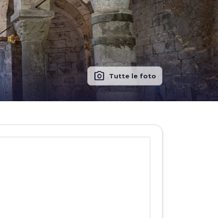
photo_camera
Tutte le foto