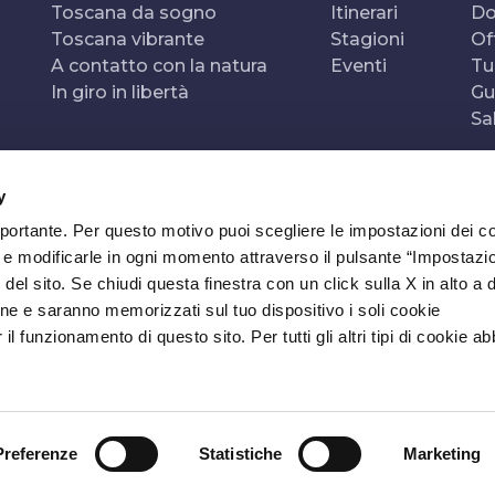
Toscana da sogno
Itinerari
Do
Toscana vibrante
Stagioni
Of
A contatto con la natura
Eventi
Tu
In giro in libertà
Gu
Sa
y
mportante. Per questo motivo puoi scegliere le impostazioni dei c
e e modificarle in ogni momento attraverso il pulsante “Impostazi
del sito. Se chiudi questa finestra con un click sulla X in alto a 
ne e saranno memorizzati sul tuo dispositivo i soli cookie
l funzionamento di questo sito. Per tutti gli altri tipi di cookie a
Preferenze
Statistiche
Marketing
SIBILITÀ
NEWSLETTER
CONTATTI
IMPOSTAZIONI COOKI