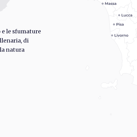
e l’ottavo
e campionesi,
erazione da
o e le sfumature
llenaria, di
la natura
rd