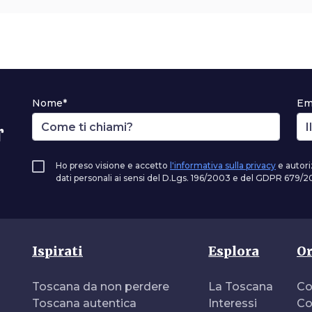
Nome*
Em
r
Ho preso visione e accetto
l'informativa sulla privacy
e autori
dati personali ai sensi del D.Lgs. 196/2003 e del GDPR 679/20
Ispirati
Esplora
Or
Toscana da non perdere
La Toscana
Co
Toscana autentica
Interessi
Co