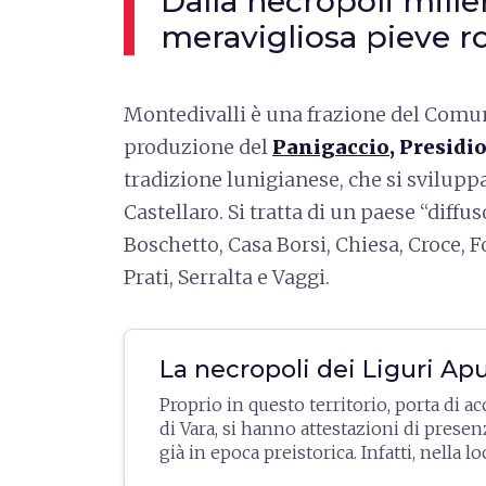
Dalla necropoli millen
meravigliosa pieve 
Montedivalli è una frazione del Comu
produzione del
Panigaccio
, Presidi
tradizione lunigianese, che si svilupp
Castellaro. Si tratta di un paese “diffus
Boschetto, Casa Borsi, Chiesa, Croce, F
Prati, Serralta e Vaggi.
La necropoli dei Liguri Ap
Proprio in questo territorio, porta di ac
di Vara, si hanno attestazioni di prese
già in epoca preistorica. Infatti, nella lo
Genicciola, nel XIX secolo è avvenuto 