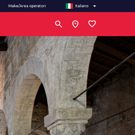
arrow_drop_down
Make/Area operatori
Italiano
search
location_on
favorite