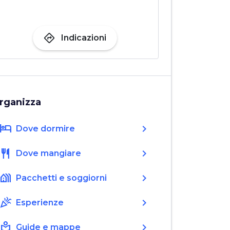
directions
Indicazioni
rganizza
hotel
chevron_right
Dove dormire
restaurant
chevron_right
Dove mangiare
holiday_village
chevron_right
Pacchetti e soggiorni
celebration
chevron_right
Esperienze
local_library
chevron_right
Guide e mappe