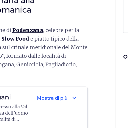
aria alla
romanica
ne di
Podenzana
, celebre per la
o Slow Food
e piatto tipico della
a sul crinale meridionale del Monte
o”, formato dalle località di
O
ogana, Genicciola, Pagliadiccio,
uani
expand_more
Mostra di più
cesso alla Val
nza dell’uomo
calità di
uno dei