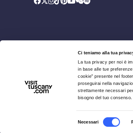
Ci teniamo alla tua privac
Promosso da
Con il contributo di
La tua privacy per noi è i
in base alle tue preferenz
cookie” presente nel footer 
proseguirai nella navigazio
strettamente necessari per i
bisogno del tuo consenso.
Selezione
Necessari
CHI SIAMO
PRIVACY E NOTE LEGALI
ACCES
del
consenso