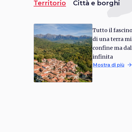
Territorio
probabilmente realizzate fra il settimo 
Città e borghi
talare
.
decennio del XIV secolo da maestranz
sono ancora oggi oggetto di forte ven
parte della popolazione locale.
Tutto il fascin
di una terra mi
confine ma dal
infinita
arrow_forwa
Mostra di più