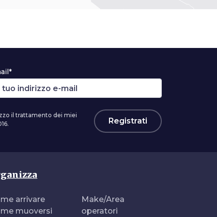
ail*
zzo il trattamento dei miei
Registrati
16.
ganizza
me arrivare
Make/Area
me muoversi
operatori