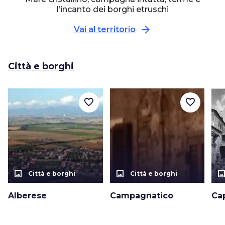
l’incanto dei borghi etruschi
arrow_forward
Vai al territorio
Città e borghi
favorite_border
favorite_border
photo_size_select_actual
photo_size_select_actual
photo_size_select_a
Città e borghi
Città e borghi
Alberese
Campagnatico
Ca