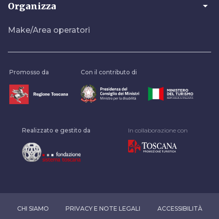
arrow_drop_down
Organizza
Make/Area operatori
Promosso da
Con il contributo di
Realizzato e gestito da
In collaborazione con
CHI SIAMO
PRIVACY E NOTE LEGALI
ACCESSIBILITÀ