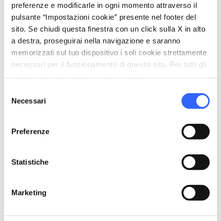
hotel
chevron_right
Dove dormire
preferenze e modificarle in ogni momento attraverso il
pulsante “Impostazioni cookie” presente nel footer del
restaurant
chevron_right
Dove mangiare
sito. Se chiudi questa finestra con un click sulla X in alto
a destra, proseguirai nella navigazione e saranno
holiday_village
chevron_right
Pacchetti e soggiorni
memorizzati sul tuo dispositivo i soli cookie strettamente
necessari per il funzionamento di questo sito. Per tutti gli
celebration
chevron_right
Esperienze
altri tipi di cookie abbiamo bisogno del tuo consenso.
Selezione
local_library
chevron_right
Guide e mappe
Necessari
del
consenso
Preferenze
Statistiche
Nei dintorni
Marketing
Luoghi da non perdere, percorsi tappa per tappa,
eventi e suggerimenti per il tuo viaggio