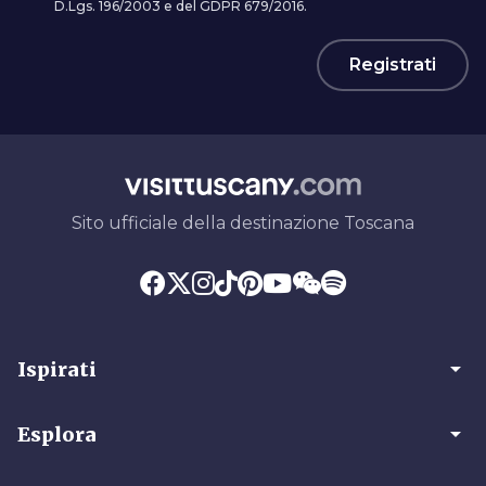
D.Lgs. 196/2003 e del GDPR 679/2016.
Registrati
Sito ufficiale della destinazione Toscana
arrow_drop_down
Ispirati
arrow_drop_down
Esplora