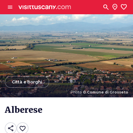
Vai al contenuto principale
search
location_on
favorite
menu
arrow_back
Città e borghi
Photo ©
Comune di Grosseto
Photo ©
Comune di Grosseto
Alberese
share
favorite_border