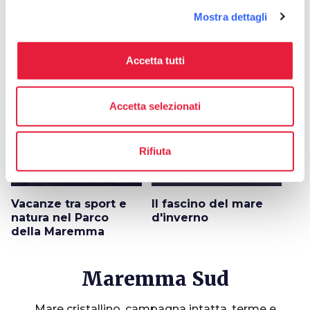
Mostra dettagli
Idee
map
Vedi su mappa
Accetta tutti
favorite_border
favorite_border
Accetta selezionati
Rifiuta
color_lens
color_lens
Idee
Idee
Vacanze tra sport e
Il fascino del mare
natura nel Parco
d'inverno
della Maremma
Maremma Sud
Mare cristallino, campagna intatta, terme e