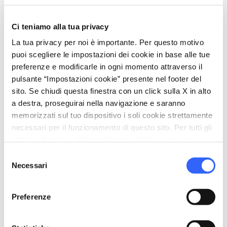
doveva ospitare le carrozze, nonché l’aggiunta
di un grande orologio che completò la facciata
Ci teniamo alla tua privacy
nord. Uno dei pregi di questo edificio
La tua privacy per noi è importante. Per questo motivo
cinquecentesco è quello di trovarsi in un
puoi scegliere le impostazioni dei cookie in base alle tue
ambiente naturalistico di grande interesse.
preferenze e modificarle in ogni momento attraverso il
pulsante “Impostazioni cookie” presente nel footer del
sito. Se chiudi questa finestra con un click sulla X in alto
a destra, proseguirai nella navigazione e saranno
memorizzati sul tuo dispositivo i soli cookie strettamente
necessari per il funzionamento di questo sito. Per tutti gli
altri tipi di cookie abbiamo bisogno del tuo consenso.
Selezione
Necessari
del
consenso
Preferenze