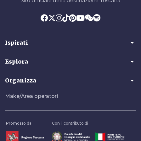
Sito ufficiale della destinazione Toscana
arrow_drop_down
Ispirati
arrow_drop_down
Esplora
arrow_drop_down
Organizza
Make/Area operatori
Promosso da
Con il contributo di