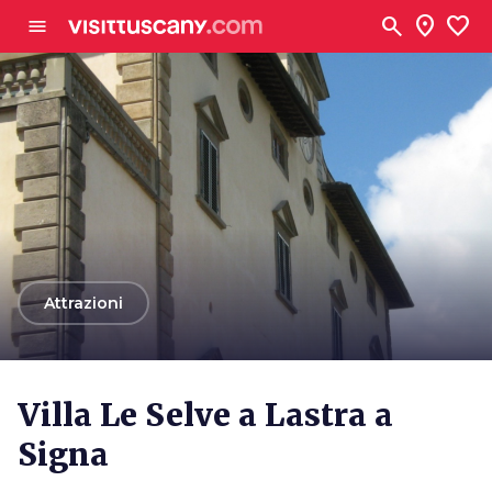
Vai al contenuto principale
search
location_on
favorite
menu
arrow_back
Attrazioni
Villa Le Selve a Lastra a
Signa