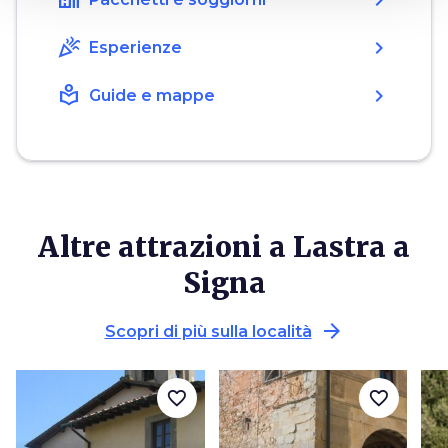
holiday_village
chevron_right
celebration
chevron_right
Esperienze
local_library
chevron_right
Guide e mappe
Altre attrazioni a Lastra a
Signa
arrow_forward
Scopri di più sulla località
favorite_border
favorite_border