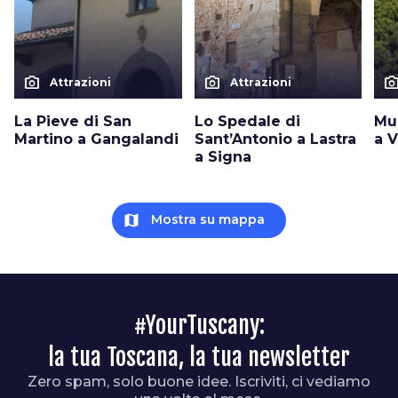
photo_camera
photo_camera
photo_cam
Attrazioni
Attrazioni
La Pieve di San
Lo Spedale di
Mu
Martino a Gangalandi
Sant’Antonio a Lastra
a V
a Signa
map
Mostra su mappa
#YourTuscany:
la tua Toscana, la tua newsletter
Zero spam, solo buone idee. Iscriviti, ci vediamo