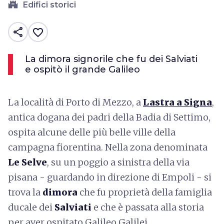
castle
Edifici storici
share
favorite_border
La dimora signorile che fu dei Salviati
e ospitò il grande Galileo
La località di Porto di Mezzo, a
Lastra a Signa
,
antica dogana dei padri della Badia di Settimo,
ospita alcune delle più belle ville della
campagna fiorentina. Nella zona denominata
Le Selve
, su un poggio a sinistra della via
pisana - guardando in direzione di Empoli - si
trova la
dimora
che fu proprietà della famiglia
ducale dei
Salviati
e che è passata alla storia
per aver ospitato Galileo Galilei.