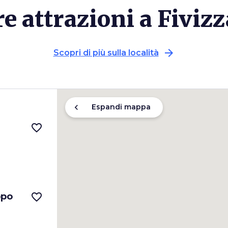
re attrazioni a Fiviz
arrow_forward
Scopri di più sulla località
chevron_left
Espandi mappa
favorite_border
opo
favorite_border