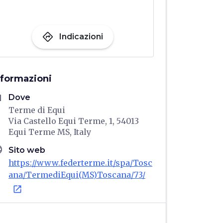
directions
Indicazioni
nformazioni
me
Dove
Terme di Equi
Via Castello Equi Terme, 1, 54013
Equi Terme MS, Italy
age
Sito web
https://www.federterme.it/spa/Tosc
ana/TermediEqui(MS)Toscana/73/
open_in_new