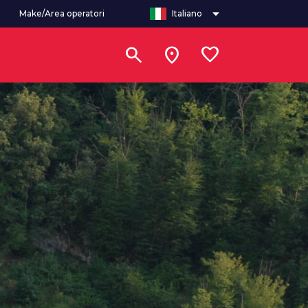
arrow_drop_down
Make/Area operatori
Italiano
search
location_on
favorite