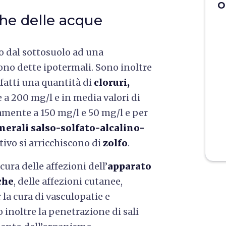
O
he delle acque
o dal sottosuolo ad una
ono dette ipotermali. Sono inoltre
nfatti una quantità di
cloruri,
a 200 mg/l e in media valori di
amente a 150 mg/l e 50 mg/l e per
nerali salso-solfato-alcalino-
tivo si arricchiscono di
zolfo
.
ura delle affezioni dell’
apparato
che
, delle affezioni cutanee,
la cura di vasculopatie e
o inoltre la penetrazione di sali