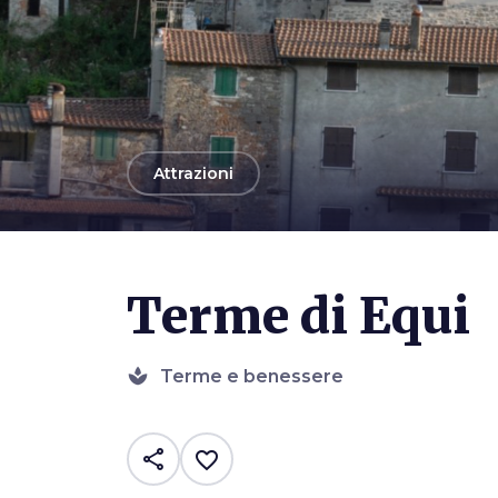
arrow_back
Attrazioni
Photo ©
AlterEco Soc. Coop.
Terme di Equi
spa
Terme e benessere
share
favorite_border