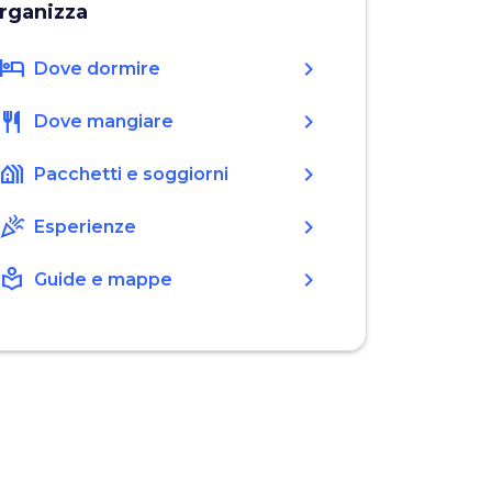
rganizza
hotel
chevron_right
Dove dormire
restaurant
chevron_right
Dove mangiare
holiday_village
chevron_right
Pacchetti e soggiorni
celebration
chevron_right
Esperienze
local_library
chevron_right
Guide e mappe