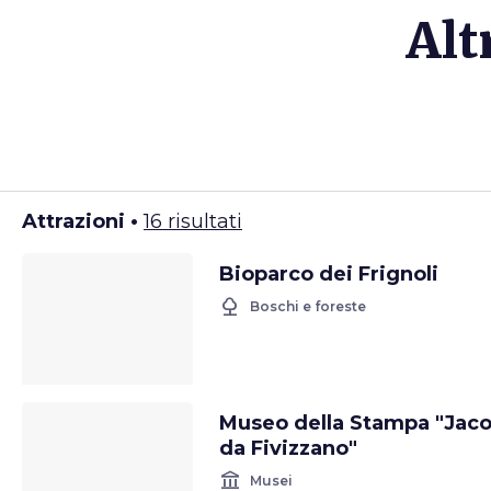
Alt
Attrazioni •
16 risultati
Bioparco dei Frignoli
nature
Boschi e foreste
Museo della Stampa "Jac
da Fivizzano"
account_balance
Musei