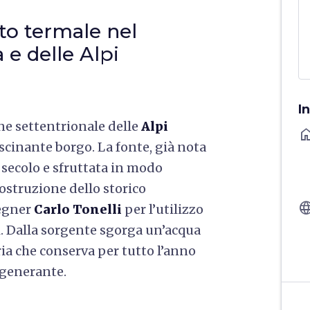
to termale nel
 e delle Alpi
I
ne settentrionale delle
Alpi
ho
ascinante borgo. La fonte, già nota
 secolo e sfruttata in modo
costruzione dello storico
langu
gegner
Carlo Tonelli
per l’utilizzo
i. Dalla sorgente sgorga un’acqua
ia che conserva per tutto l’anno
igenerante.