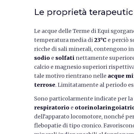
Le proprietà terapeutic
Le acque delle Terme di Equi sgorgan
temperatura media di
23°C
e perciò s
ricche di sali minerali, contengono i
sodio
e
solfati
nettamente superiore 
calcio e magnesio superiori rispettiv
tale motivo rientrano nelle
acque mi
terrose
. Limitatamente al periodo es
Sono particolarmente indicate per la c
respiratorio
e
otorinolaringoiatri
dell’apparato locomotore, nonché per 
flebopatie di tipo cronico. Favoriscon