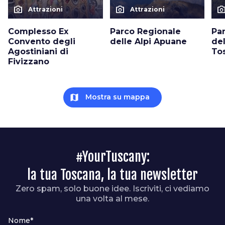
photo_camera
photo_camera
photo_cam
Attrazioni
Attrazioni
Complesso Ex
Parco Regionale
Pa
Convento degli
delle Alpi Apuane
de
Agostiniani di
To
Fivizzano
map
Mostra su mappa
#YourTuscany:
la tua Toscana, la tua newsletter
Zero spam, solo buone idee. Iscriviti, ci vediamo
una volta al mese.
Nome*