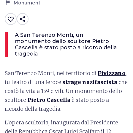
tour
Monumenti
share
favorite_border
A San Terenzo Monti, un
monumento dello scultore Pietro
Cascella è stato posto a ricordo della
tragedia
San Terenzo Monti, nel territorio di
Fivizzano
,
fu teatro di una feroce
strage nazifascista
che
costò la vita a 159 civili. Un monumento dello
scultore
Pietro Cascella
è stato posto a
ricordo della tragedia.
L’opera scultoria, inaugurata dal Presidente
della Repubblica Oscar Luigi Scalfaro il 12