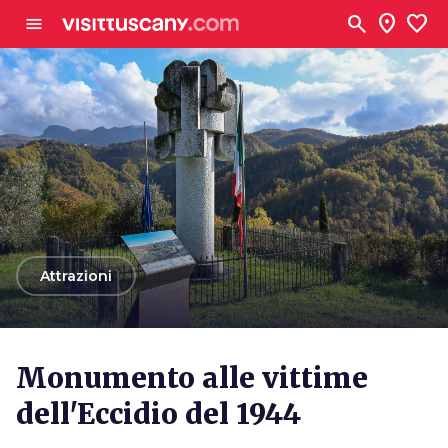
Vai al contenuto principale
search
location_on
favorite
menu
arrow_back
Attrazioni
Monumento alle vittime
dell'Eccidio del 1944