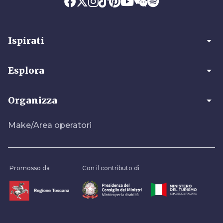
arrow_drop_down
Ispirati
arrow_drop_down
Esplora
arrow_drop_down
Organizza
Make/Area operatori
Promosso da
Con il contributo di