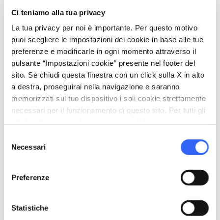
directions
Indicazioni
Ci teniamo alla tua privacy
La tua privacy per noi è importante. Per questo motivo
puoi scegliere le impostazioni dei cookie in base alle tue
Informazioni
preferenze e modificarle in ogni momento attraverso il
pulsante “Impostazioni cookie” presente nel footer del
home
Dove
sito. Se chiudi questa finestra con un click sulla X in alto
San Terenzo Monti, San Terenzo Monti,
a destra, proseguirai nella navigazione e saranno
MS, Italia
memorizzati sul tuo dispositivo i soli cookie strettamente
necessari per il funzionamento di questo sito. Per tutti gli
altri tipi di cookie abbiamo bisogno del tuo consenso.
Organizza
Selezione
Necessari
del
hotel
chevron_right
Dove dormire
consenso
restaurant
chevron_right
Dove mangiare
Preferenze
holiday_village
chevron_right
Pacchetti e soggiorni
Statistiche