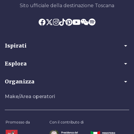
Sito ufficiale della destinazione Toscana
arrow_drop_down
Ispirati
arrow_drop_down
Esplora
arrow_drop_down
Organizza
Make/Area operatori
Promosso da
Con il contributo di