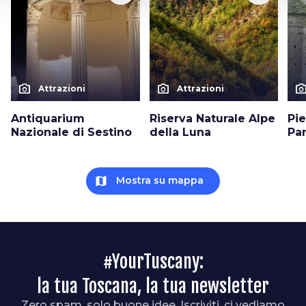
photo_camera
photo_camera
photo_cam
Attrazioni
Attrazioni
Antiquarium
Riserva Naturale Alpe
Pi
Nazionale di Sestino
della Luna
Pa
map
Mostra su mappa
#YourTuscany:
la tua Toscana, la tua newsletter
Zero spam, solo buone idee. Iscriviti, ci vediamo