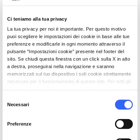
Informazioni
Ci teniamo alla tua privacy
home
Dove
La tua privacy per noi è importante. Per questo motivo
Sestino
puoi scegliere le impostazioni dei cookie in base alle tue
Unnamed Road,52038, Sestino AR, Italia
preferenze e modificarle in ogni momento attraverso il
language
Sito web
pulsante “Impostazioni cookie” presente nel footer del
http://www.valtiberinaintoscana.it/sasso
sito. Se chiudi questa finestra con un click sulla X in alto
a destra, proseguirai nella navigazione e saranno
-simone-toscana
open_in_new
memorizzati sul tuo dispositivo i soli cookie strettamente
necessari per il funzionamento di questo sito. Per tutti gli
altri tipi di cookie abbiamo bisogno del tuo consenso.
Organizza
Selezione
Necessari
del
hotel
chevron_right
Dove dormire
consenso
restaurant
chevron_right
Dove mangiare
Preferenze
holiday_village
chevron_right
Pacchetti e soggiorni