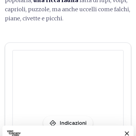
popolarla,
una ricca fauna
fatta di lupi, volpi,
caprioli, puzzole, ma anche uccelli come falchi,
piane, civette e picchi.
directions
Indicazioni