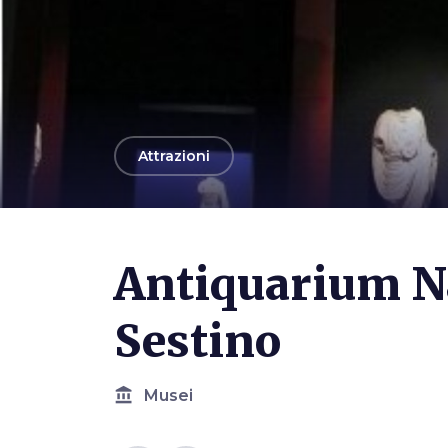
arrow_back
Attrazioni
Antiquarium Na
Sestino
account_balance
Musei