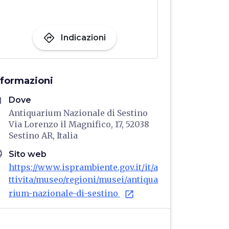
directions
Indicazioni
nformazioni
me
Dove
Antiquarium Nazionale di Sestino
Via Lorenzo il Magnifico, 17, 52038
Sestino AR, Italia
age
Sito web
https://www.isprambiente.gov.it/it/a
ttivita/museo/regioni/musei/antiqua
rium-nazionale-di-sestino
open_in_new