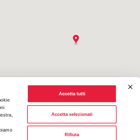
Accetta tutti
ookie
oni
Accetta selezionati
destra,
bbiamo
Rifiuta