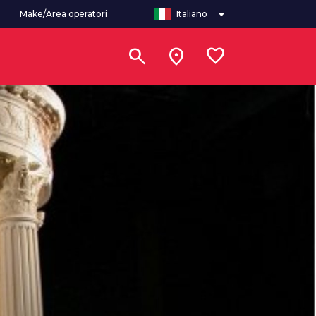
arrow_drop_down
Make/Area operatori
Italiano
search
location_on
favorite