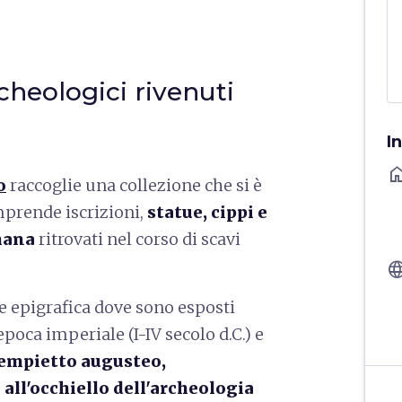
rcheologici rivenuti
I
ho
o
raccoglie una collezione che si è
mprende iscrizioni,
statue, cippi e
mana
ritrovati nel corso di scavi
langu
 epigrafica dove sono esposti
epoca imperiale (I-IV secolo d.C.) e
empietto augusteo,
all'occhiello dell'archeologia