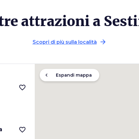
tre attrazioni a Sest
arrow_forward
Scopri di più sulla località
chevron_left
Espandi mappa
favorite_border
a
favorite_border