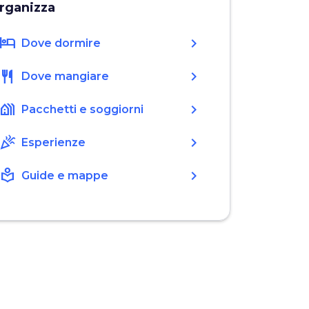
rganizza
hotel
chevron_right
Dove dormire
restaurant
chevron_right
Dove mangiare
holiday_village
chevron_right
Pacchetti e soggiorni
celebration
chevron_right
Esperienze
local_library
chevron_right
Guide e mappe