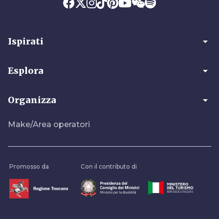
arrow_drop_down
Ispirati
arrow_drop_down
Esplora
arrow_drop_down
Organizza
Make/Area operatori
Promosso da
Con il contributo di