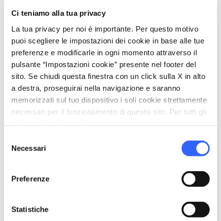
Info:
oasilacontessa.it
e
Ci teniamo alla tua privacy
tenutabellavistainsuese.it
La tua privacy per noi è importante. Per questo motivo
puoi scegliere le impostazioni dei cookie in base alle tue
preferenze e modificarle in ogni momento attraverso il
pulsante “Impostazioni cookie” presente nel footer del
sito. Se chiudi questa finestra con un click sulla X in alto
a destra, proseguirai nella navigazione e saranno
memorizzati sul tuo dispositivo i soli cookie strettamente
necessari per il funzionamento di questo sito. Per tutti gli
altri tipi di cookie abbiamo bisogno del tuo consenso.
Selezione
Necessari
del
consenso
Preferenze
directions
Indicazioni
Statistiche