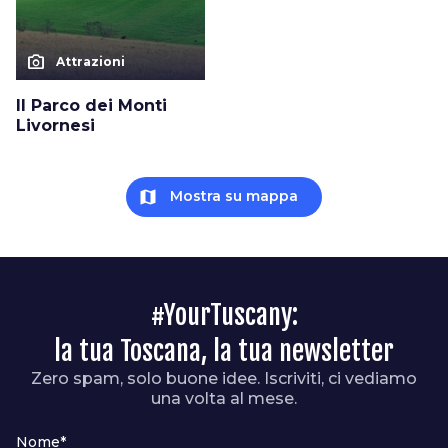
photo_camera
Attrazioni
Il Parco dei Monti
Livornesi
map
Mostra su mappa
#YourTuscany:
la tua Toscana, la tua newsletter
Zero spam, solo buone idee. Iscriviti, ci vediamo
una volta al mese.
Nome*