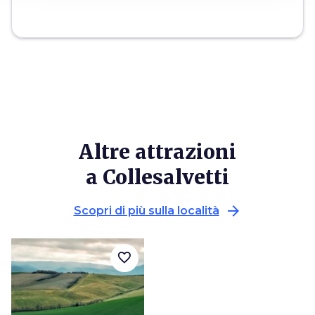
Altre attrazioni
a Collesalvetti
arrow_forward
Scopri di più sulla località
favorite_border