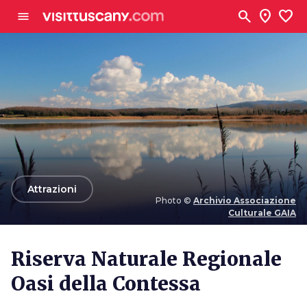
Vai al contenuto principale
search
location_on
favorite
menu
arrow_back
Attrazioni
Photo ©
Archivio Associazione
Culturale GAIA
Photo ©
Archivio Associazione Culturale GAIA
Riserva Naturale Regionale
Oasi della Contessa