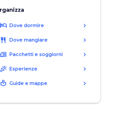
rganizza
hotel
chevron_right
Dove dormire
restaurant
chevron_right
Dove mangiare
holiday_village
chevron_right
Pacchetti e soggiorni
celebration
chevron_right
Esperienze
local_library
chevron_right
Guide e mappe