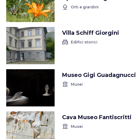
nature
Orti e giardini
Villa Schiff Giorgini
castle
Edifici storici
Museo Gigi Guadagnucci
account_balance
Musei
Cava Museo Fantiscritti
account_balance
Musei