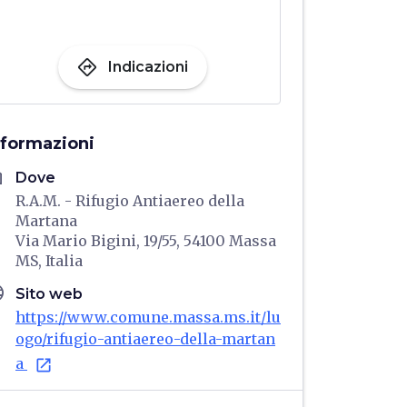
directions
Indicazioni
nformazioni
me
Dove
R.A.M. - Rifugio Antiaereo della
Martana
Via Mario Bigini, 19/55, 54100 Massa
MS, Italia
age
Sito web
https://www.comune.massa.ms.it/lu
ogo/rifugio-antiaereo-della-martan
a
open_in_new