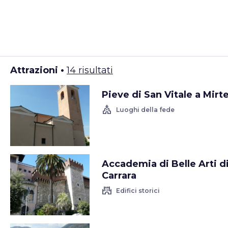
Attrazioni •
14 risultati
Pieve di San Vitale a Mirt
church
Luoghi della fede
Accademia di Belle Arti d
Carrara
castle
Edifici storici