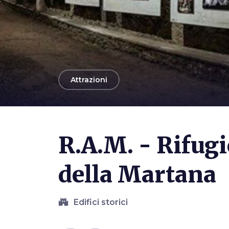
arrow_back
Attrazioni
R.A.M. - Rifug
della Martana
castle
Edifici storici