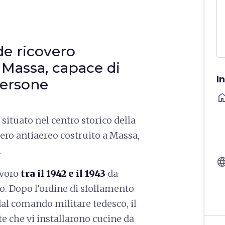
nde ricovero
 Massa, capace di
I
persone
ho
, situato nel centro storico della
covero antiaereo costruito a Massa,
.
langu
avoro
tra il 1942 e il 1943
da
o. Dopo l’ordine di sfollamento
al comando militare tedesco, il
te che vi installarono cucine da