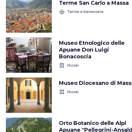
Terme San Carlo a Massa
spa
Terme e benessere
Museo Etnologico delle
Apuane Don Luigi
Bonacoscia
account_balance
Musei
Museo Diocesano di Mass
account_balance
Musei
Orto Botanico delle Alpi
Apuane "Pellegrini-Ansald