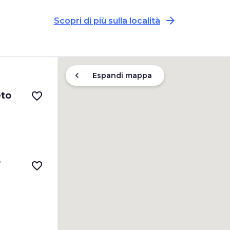
arrow_forward
Scopri di più sulla località
chevron_left
Espandi mappa
eto
favorite_border
i
favorite_border