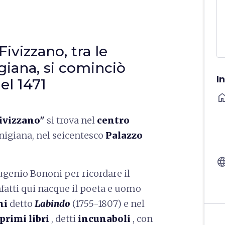
Fivizzano, tra le
iana, si cominciò
I
el 1471
ho
Fivizzano"
si trova nel
centro
nigiana, nel seicentesco
Palazzo
langu
Eugenio Bononi per ricordare il
nfatti qui nacque il poeta e uomo
ni
detto
Labindo
(1755-1807) e nel
primi libri
, detti
incunaboli
, con