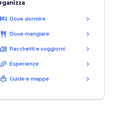
rganizza
hotel
chevron_right
Dove dormire
restaurant
chevron_right
Dove mangiare
holiday_village
chevron_right
Pacchetti e soggiorni
celebration
chevron_right
Esperienze
local_library
chevron_right
Guide e mappe