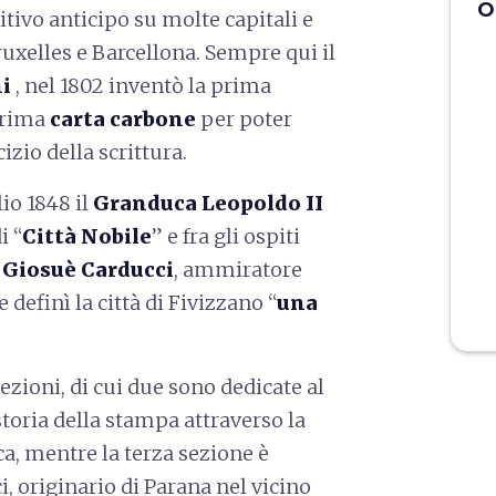
O
ditivo anticipo su molte capitali e
ruxelles e Barcellona. Sempre qui il
i
, nel 1802 inventò la prima
prima
carta carbone
per poter
izio della scrittura.
lio 1848 il
Granduca Leopoldo II
i “
Città Nobile
” e fra gli ospiti
a
Giosuè Carducci
, ammiratore
 definì la città di Fivizzano “
una
sezioni, di cui due sono dedicate al
storia della stampa attraverso la
ca, mentre la terza sezione è
, originario di Parana nel vicino