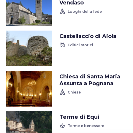
Vendaso
church
Luoghi della fede
Castellaccio di Aiola
castle
Edifici storici
Chiesa di Santa Maria
Assunta a Pognana
church
Chiese
Terme di Equi
spa
Terme e benessere