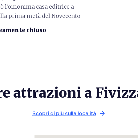
ò l’omonima casa editrice a
ella prima metà del Novecento.
neamente chiuso
re attrazioni a Fiviz
arrow_forward
Scopri di più sulla località