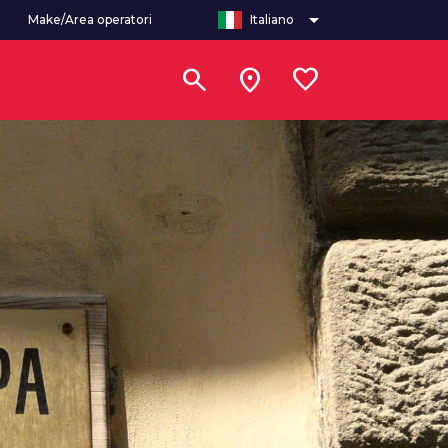
arrow_drop_down
Make/Area operatori
Italiano
search
location_on
favorite