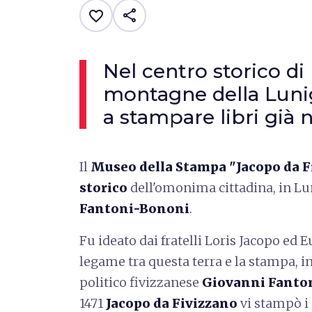
share
favorite_border
Nel centro storico di 
montagne della Lunig
a stampare libri già n
Il
Museo della Stampa "Jacopo da 
storico
dell'omonima cittadina, in Lu
Fantoni-Bononi
.
Fu ideato dai fratelli Loris Jacopo ed 
legame tra questa terra e la stampa, i
politico fivizzanese
Giovanni Fanto
1471
Jacopo da Fivizzano
vi stampò i