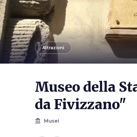
arrow_back
Attrazioni
Photo ©
Davide Papalini
Museo della S
da Fivizzano"
account_balance
Musei