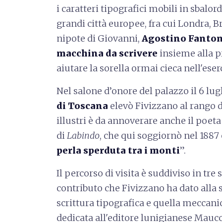
i caratteri tipografici mobili in sbalor
grandi città europee, fra cui Londra, B
nipote di Giovanni,
Agostino Fanton
macchina da scrivere
insieme alla 
aiutare la sorella ormai cieca nell'eserc
Nel salone d’onore del palazzo il 6 lug
di Toscana
elevò Fivizzano al rango d
illustri è da annoverare anche il poet
di
Labindo
, che qui soggiornò nel 1887 e
perla sperduta tra i monti
”.
Il percorso di visita è suddiviso in tre 
contributo che Fivizzano ha dato alla 
scrittura tipografica e quella meccani
dedicata all'editore lunigianese Maucci