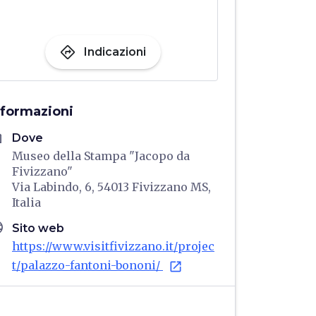
directions
Indicazioni
nformazioni
me
Dove
Museo della Stampa "Jacopo da
Fivizzano"
Via Labindo, 6, 54013 Fivizzano MS,
Italia
age
Sito web
https://www.visitfivizzano.it/projec
t/palazzo-fantoni-bononi/
open_in_new