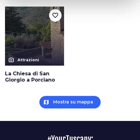
favorite_border
photo_camera
Attrazioni
La Chiesa di San
Giorgio a Porciano
map
Mostra su mappa
#YourTuscany: