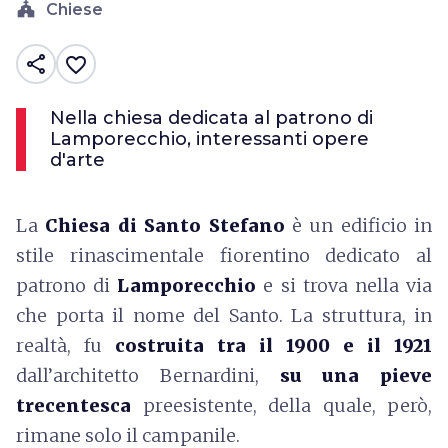
church
Chiese
share
favorite_border
Nella chiesa dedicata al patrono di
Lamporecchio, interessanti opere
d'arte
La
Chiesa di Santo Stefano
è un edificio in
stile rinascimentale fiorentino dedicato al
patrono di
Lamporecchio
e si trova nella via
che porta il nome del Santo. La struttura, in
realtà, fu
costruita tra il 1900 e il 1921
dall’architetto Bernardini,
su una pieve
trecentesca
preesistente, della quale, però,
rimane solo il campanile.