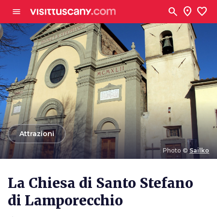
Vai al contenuto principale
search
location_on
favorite
menu
arrow_back
Attrazioni
Photo ©
Sailko
Photo ©
Sailko
La Chiesa di Santo Stefano
di Lamporecchio