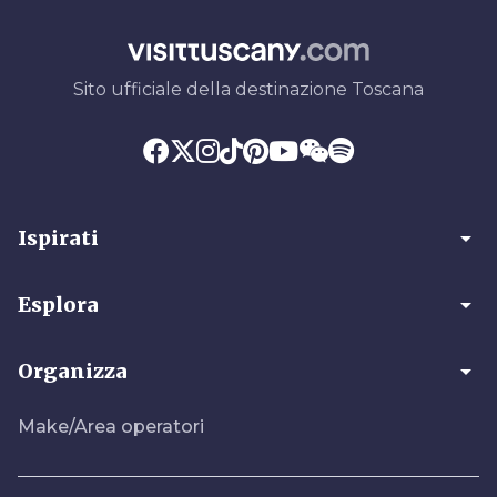
Sito ufficiale della destinazione Toscana
arrow_drop_down
Ispirati
arrow_drop_down
Esplora
arrow_drop_down
Organizza
Make/Area operatori