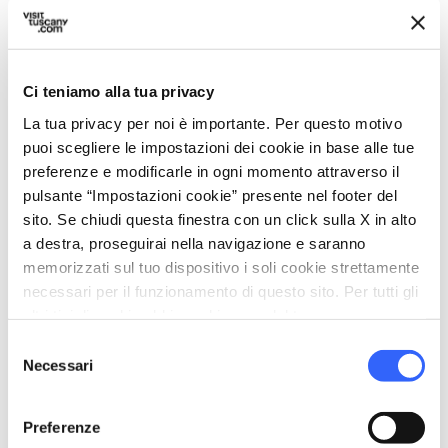
Ci teniamo alla tua privacy
La tua privacy per noi è importante. Per questo motivo
directions
Indicazioni
puoi scegliere le impostazioni dei cookie in base alle tue
preferenze e modificarle in ogni momento attraverso il
pulsante “Impostazioni cookie” presente nel footer del
Informazioni
sito. Se chiudi questa finestra con un click sulla X in alto
a destra, proseguirai nella navigazione e saranno
home
Dove
memorizzati sul tuo dispositivo i soli cookie strettamente
Lamporecchio
necessari per il funzionamento di questo sito. Per tutti gli
Via Santo Stefano, 4, 51035 Lamporecchio
altri tipi di cookie abbiamo bisogno del tuo consenso.
PT, Italia
Selezione
Necessari
del
consenso
Organizza
Preferenze