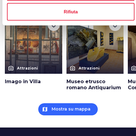
arrow_forward
Scopri di più sulla località
Rifiuta
favorite_border
favorite_border
photo_camera
photo_camera
photo_cam
Attrazioni
Attrazioni
Imago in Villa
Museo etrusco
Mus
romano Antiquarium
Co
map
Mostra su mappa