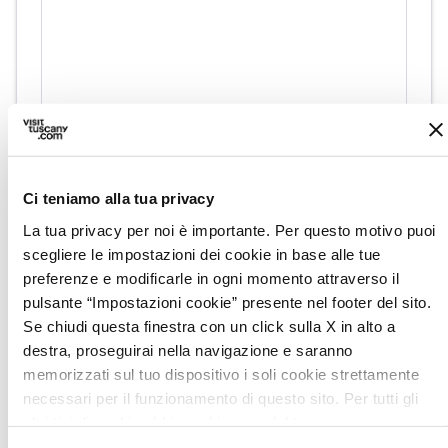
directions
Indicazioni
Ci teniamo alla tua privacy
La tua privacy per noi è importante. Per questo motivo puoi
Informazioni
scegliere le impostazioni dei cookie in base alle tue
preferenze e modificarle in ogni momento attraverso il
home
Dove
pulsante “Impostazioni cookie” presente nel footer del sito.
Sasso Pisano, PI, Italia
Se chiudi questa finestra con un click sulla X in alto a
destra, proseguirai nella navigazione e saranno
memorizzati sul tuo dispositivo i soli cookie strettamente
Organizza
necessari per il funzionamento di questo sito. Per tutti gli
altri tipi di cookie abbiamo bisogno del tuo consenso.
Dove dormire