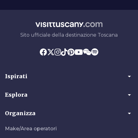
Sito ufficiale della destinazione Toscana
arrow_drop_down
Ispirati
arrow_drop_down
Esplora
arrow_drop_down
Organizza
Make/Area operatori