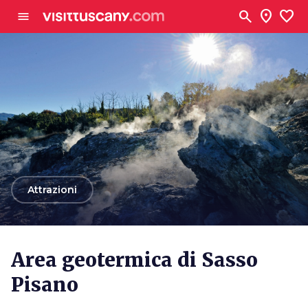
Vai al contenuto principale
search
location_on
favorite
menu
arrow_back
Attrazioni
Area geotermica di Sasso
Pisano