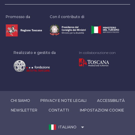
Promosso da
Con il contributo di
Realizzato e gestito da
In collaborazione con
CHI SIAMO
PRIVACY E NOTE LEGALI
ACCESSIBILITÀ
NEWSLETTER
CONTATTI
IMPOSTAZIONI COOKIE
arrow_drop_down
ITALIANO