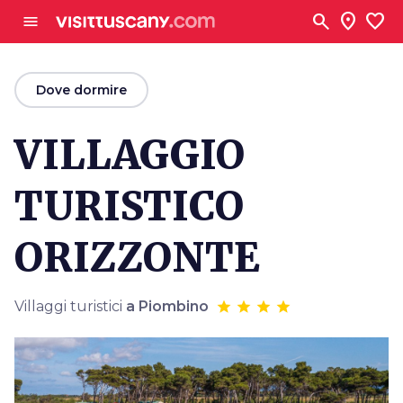
Vai al contenuto principale
search
location_on
favorite
menu
arrow_back
Dove dormire
VILLAGGIO
TURISTICO
ORIZZONTE
Villaggi turistici
a Piombino