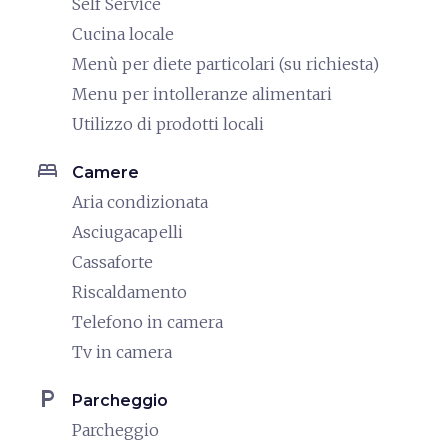
Self Service
Cucina locale
Menù per diete particolari (su richiesta)
Menu per intolleranze alimentari
Utilizzo di prodotti locali
bed
Camere
Aria condizionata
Asciugacapelli
Cassaforte
Riscaldamento
Telefono in camera
Tv in camera
local_parking
Parcheggio
Parcheggio