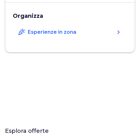
Organizza
celebration
chevron_right
Esperienze in zona
Esplora offerte