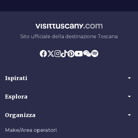
Sito ufficiale della destinazione Toscana
arrow_drop_down
Ispirati
arrow_drop_down
Esplora
arrow_drop_down
Organizza
Make/Area operatori