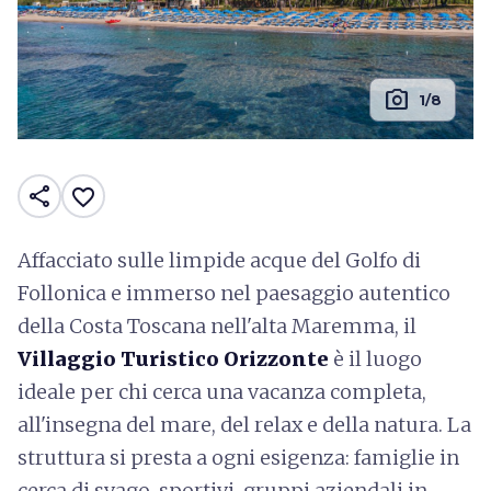
photo_camera
1/8
share
favorite_border
Affacciato sulle limpide acque del Golfo di
Follonica e immerso nel paesaggio autentico
della Costa Toscana nell'alta Maremma, il
Villaggio Turistico Orizzonte
è il luogo
ideale per chi cerca una vacanza completa,
all'insegna del mare, del relax e della natura. La
struttura si presta a ogni esigenza: famiglie in
cerca di svago, sportivi, gruppi aziendali in