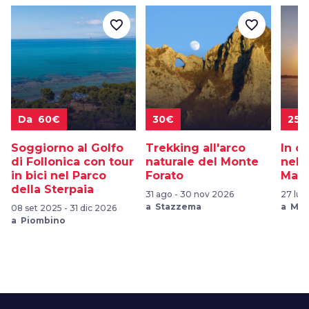
favorite_border
favorite_border
Da 60€
30€
25€
Soggiorno al Golfo
Trekking all'arco
In c
di Follonica con tour
naturale del Monte
nel 
in bici nel Parco
Forato
Mass
della Sterpaia
31 ago - 30 nov 2026
27 lug
a Stazzema
a Mas
08 set 2025 - 31 dic 2026
a Piombino