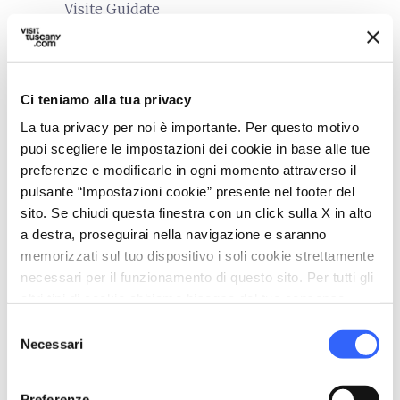
Visite Guidate
family_restroom
Servizi per famiglie
Animazione e mini club
Ci teniamo alla tua privacy
Assistenza pediatrica (su richiesta)
La tua privacy per noi è importante. Per questo motivo
Biciclette con seggiolini e caschi (su richiesta)
puoi scegliere le impostazioni dei cookie in base alle tue
Buffet per bambini
preferenze e modificarle in ogni momento attraverso il
Culle e letti con spondine
pulsante “Impostazioni cookie” presente nel footer del
Giochi per bambini
sito. Se chiudi questa finestra con un click sulla X in alto
a destra, proseguirai nella navigazione e saranno
Lavanderia biancheria
memorizzati sul tuo dispositivo i soli cookie strettamente
Menu per bambini
necessari per il funzionamento di questo sito. Per tutti gli
Merende pomeridiane
altri tipi di cookie abbiamo bisogno del tuo consenso.
Seggiolini
Selezione
Necessari
Stendibiancheria
del
consenso
Pasti per bambini
Preferenze