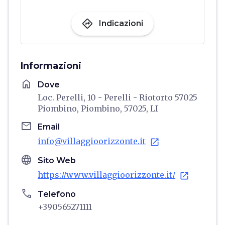
directions
Indicazioni
Informazioni
home
Dove
Loc. Perelli, 10 - Perelli - Riotorto 57025
Piombino, Piombino, 57025, LI
email
Email
info@villaggioorizzonte.it
open_in_new
language
Sito Web
https://www.villaggioorizzonte.it/
open_in_new
phone
Telefono
+390565271111