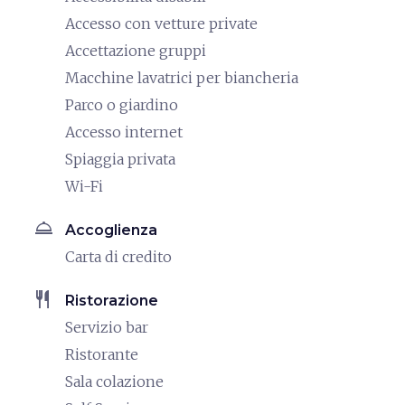
Accesso con vetture private
Accettazione gruppi
Macchine lavatrici per biancheria
Parco o giardino
Accesso internet
Spiaggia privata
Wi-Fi
room_service
Accoglienza
Carta di credito
restaurant
Ristorazione
Servizio bar
Ristorante
Sala colazione