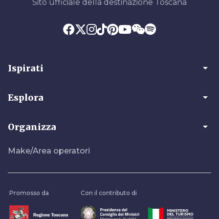
Sito ufficiale della destinazione Toscana
arrow_drop_down
Ispirati
arrow_drop_down
Esplora
arrow_drop_down
Organizza
Make/Area operatori
Promosso da
Con il contributo di