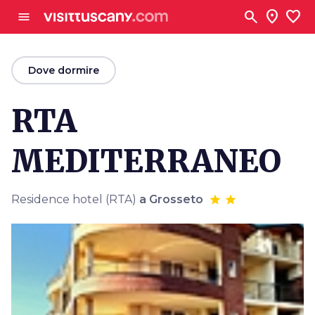
Vai al contenuto principale
search
location_on
favorite
menu
arrow_back
Dove dormire
RTA
MEDITERRANEO
Residence hotel (RTA)
a Grosseto