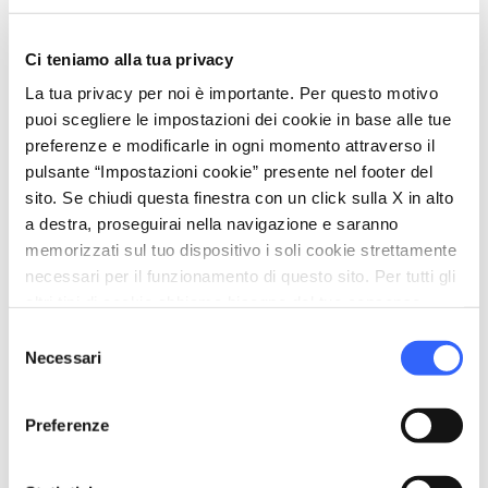
local_parking
Parcheggio
Autorimessa
Ci teniamo alla tua privacy
Parcheggio
La tua privacy per noi è importante. Per questo motivo
pets
puoi scegliere le impostazioni dei cookie in base alle tue
Animali ammessi (Pet friendly)
preferenze e modificarle in ogni momento attraverso il
pulsante “Impostazioni cookie” presente nel footer del
sito. Se chiudi questa finestra con un click sulla X in alto
a destra, proseguirai nella navigazione e saranno
memorizzati sul tuo dispositivo i soli cookie strettamente
necessari per il funzionamento di questo sito. Per tutti gli
altri tipi di cookie abbiamo bisogno del tuo consenso.
Selezione
Necessari
del
consenso
Preferenze