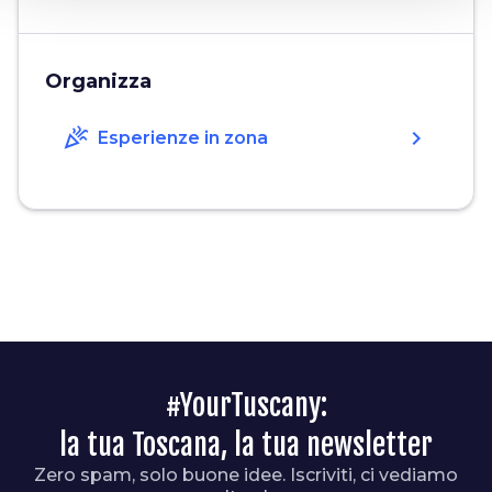
Organizza
celebration
chevron_right
Esperienze in zona
#YourTuscany:
la tua Toscana, la tua newsletter
Zero spam, solo buone idee. Iscriviti, ci vediamo