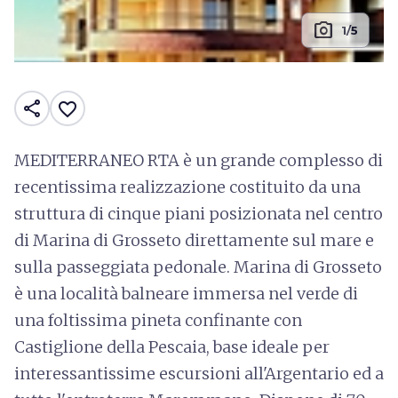
photo_camera
1/5
share
favorite_border
MEDITERRANEO RTA è un grande complesso di
recentissima realizzazione costituito da una
struttura di cinque piani posizionata nel centro
di Marina di Grosseto direttamente sul mare e
sulla passeggiata pedonale. Marina di Grosseto
è una località balneare immersa nel verde di
una foltissima pineta confinante con
Castiglione della Pescaia, base ideale per
interessantissime escursioni all'Argentario ed a