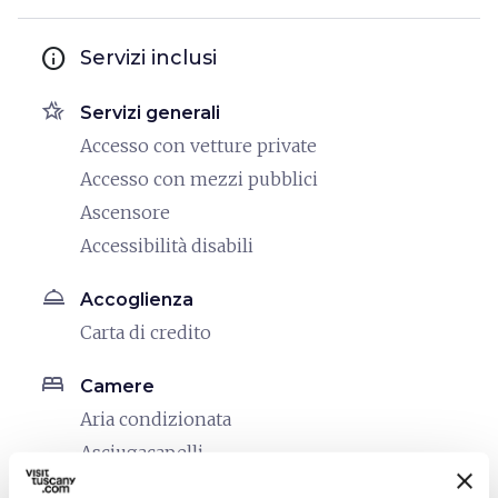
info
Servizi inclusi
hotel_class
Servizi generali
Accesso con vetture private
Accesso con mezzi pubblici
Ascensore
Accessibilità disabili
room_service
Accoglienza
Carta di credito
bed
Camere
Aria condizionata
Asciugacapelli