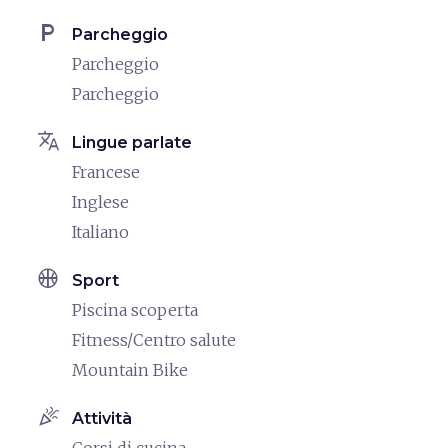
local_parking
Parcheggio
Parcheggio
Parcheggio
translate
Lingue parlate
Francese
Inglese
Italiano
sports_basketball
Sport
Piscina scoperta
Fitness/Centro salute
Mountain Bike
celebration
Attività