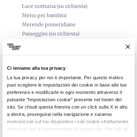
Luce notturna (su richiesta)
Menu per bambini
Merende pomeridiane
Passeggini (su richiesta)
Seggiolini
Stendibiancheria
Vaschette per bagnetto
Ci teniamo alla tua privacy
Pasti per bambini
La tua privacy per noi è importante. Per questo motivo
accessible
puoi scegliere le impostazioni dei cookie in base alle tue
Persone con esigenze speciali
(accessibilità)
preferenze e modificarle in ogni momento attraverso il
pulsante “Impostazioni cookie” presente nel footer del
In carrozzina
sito. Se chiudi questa finestra con un click sulla X in alto
Intolleranze alimentari
a destra, proseguirai nella navigazione e saranno
Senior
memorizzati sul tuo dispositivo i soli cookie strettamente
necessari per il funzionamento di questo sito. Per tutti gli
work
Business e Mice
altri tipi di cookie abbiamo bisogno del tuo consenso.