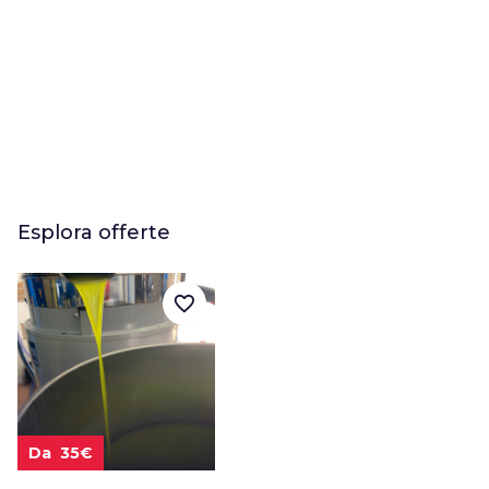
Esplora offerte
favorite_border
Da 35€