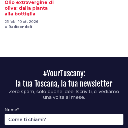
Olio extravergine di
oliva: dalla pianta
alla bottiglia
25 feb - 10 ott 2026
a Radicondoli
#YourTuscany:
la tua Toscana, la tua newsletter
Zero spam, solo buone idee. Iscriviti, ci vediamo
una volta al mese.
Nome*