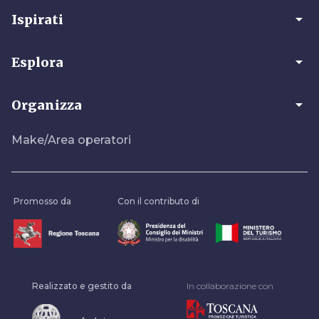
arrow_drop_down
Ispirati
arrow_drop_down
Esplora
arrow_drop_down
Organizza
Make/Area operatori
Promosso da
Con il contributo di
Realizzato e gestito da
In collaborazione con