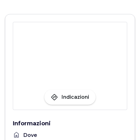
directions
Indicazioni
Informazioni
home
Dove