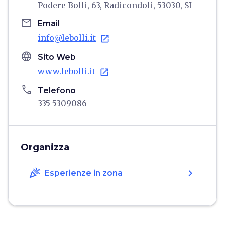
Podere Bolli, 63, Radicondoli, 53030, SI
email
Email
info@lebolli.it
open_in_new
language
Sito Web
www.lebolli.it
open_in_new
phone
Telefono
335 5309086
Organizza
celebration
chevron_right
Esperienze in zona