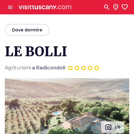
Vai al contenuto principale
search
location_on
favorite
menu
arrow_back
Dove dormire
LE BOLLI
Agriturismi
a Radicondoli
photo_camera
1/8