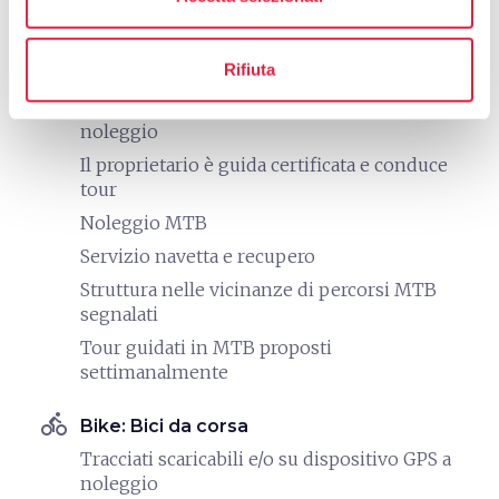
Tour guidati in E-bike
directions_bike
Rifiuta
Bike: Mountain Bike
Tracciati scaricabili e/o su dispositivo GPS a
noleggio
Il proprietario è guida certificata e conduce
tour
Noleggio MTB
Servizio navetta e recupero
Struttura nelle vicinanze di percorsi MTB
segnalati
Tour guidati in MTB proposti
settimanalmente
directions_bike
Bike: Bici da corsa
Tracciati scaricabili e/o su dispositivo GPS a
noleggio