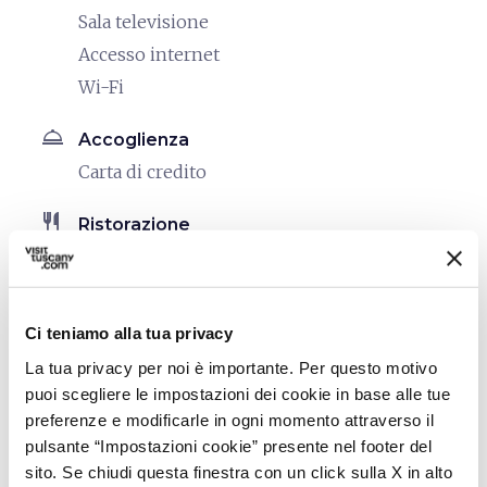
Sala televisione
Accesso internet
Wi-Fi
room_service
Accoglienza
Carta di credito
restaurant
Ristorazione
Ristorante
Servizio bar
Servizio colazione in camera
Ci teniamo alla tua privacy
bed
La tua privacy per noi è importante. Per questo motivo
Camere
puoi scegliere le impostazioni dei cookie in base alle tue
Asciugacapelli
preferenze e modificarle in ogni momento attraverso il
Aria condizionata
pulsante “Impostazioni cookie” presente nel footer del
Frigo Bar
sito. Se chiudi questa finestra con un click sulla X in alto