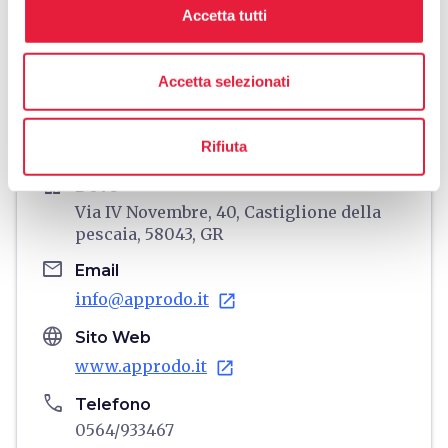
Accetta tutti
directions
Indicazioni
Accetta selezionati
Rifiuta
Informazioni
home
Dove
Via IV Novembre, 40, Castiglione della
pescaia, 58043, GR
email
Email
info@approdo.it
open_in_new
language
Sito Web
www.approdo.it
open_in_new
phone
Telefono
0564/933467