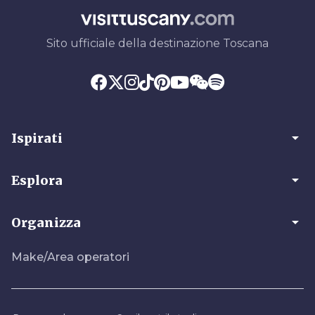
Sito ufficiale della destinazione Toscana
arrow_drop_down
Ispirati
arrow_drop_down
Esplora
arrow_drop_down
Organizza
Make/Area operatori