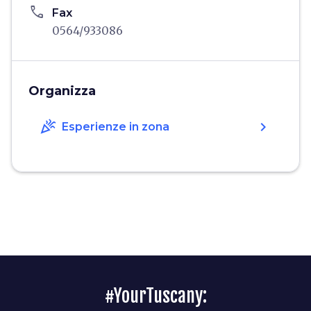
phone
Fax
0564/933086
Organizza
celebration
chevron_right
Esperienze in zona
#YourTuscany: