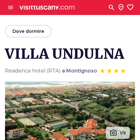
Vai al contenuto principale
search
location_on
favorite
menu
arrow_back
Dove dormire
VILLA UNDULNA
Residence hotel (RTA)
a Montignoso
photo_camera
1/9