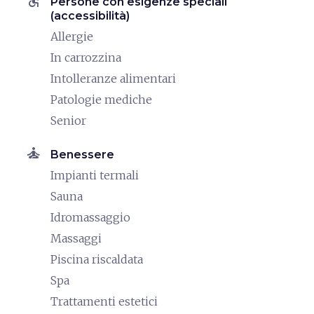
accessible
Persone con esigenze speciali
(accessibilità)
Allergie
In carrozzina
Intolleranze alimentari
Patologie mediche
Senior
self_improvement
Benessere
Impianti termali
Sauna
Idromassaggio
Massaggi
Piscina riscaldata
Spa
Trattamenti estetici