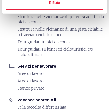
directions_bike
Bike: Bici da corsa
Rifiuta
Noleggio bici da corsa
Struttura nelle vicinanze di percorsi adatti alla
bici da corsa
Struttura nelle vicinanze di una pista ciclabile
o tracciato cicloturistico
Tour guidati in bici da corsa
Tour guidati su itinerari cicloturistici e/o
cicloculturali
laptop_mac
Servizi per lavorare
Aree di lavoro
Aree di lavoro
Stanze private
eco
Vacanze sostenibili
Fa la raccolta differenziata