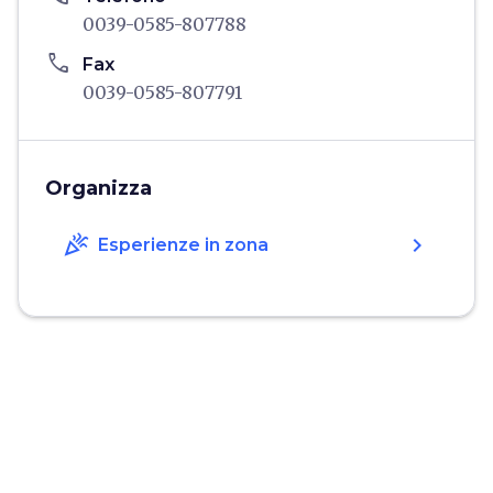
0039-0585-807788
phone
Fax
0039-0585-807791
Organizza
celebration
chevron_right
Esperienze in zona