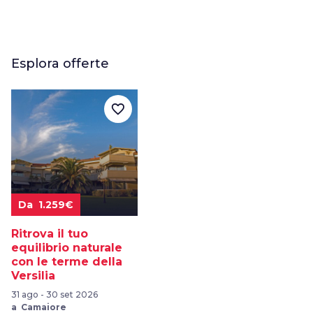
Esplora offerte
favorite_border
Da 1.259€
Ritrova il tuo
equilibrio naturale
con le terme della
Versilia
31 ago - 30 set 2026
a Camaiore