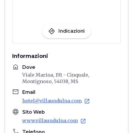
directions
Indicazioni
Informazioni
home
Dove
Viale Marina, 191 - Cinquale,
Montignoso, 54038, MS
email
Email
hotel@villaundulna.com
open_in_new
language
Sito Web
www.villaundulna.com
open_in_new
phone
Telefono