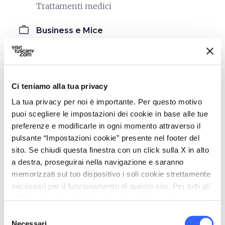
Trattamenti medici
work
Business e Mice
Sala riunioni
Servizio congressi
Area espositiva
Ci teniamo alla tua privacy
Impianto audio
La tua privacy per noi è importante. Per questo motivo
Impianto video
puoi scegliere le impostazioni dei cookie in base alle tue
Podio
preferenze e modificarle in ogni momento attraverso il
Postazioni Pc e stampante
pulsante “Impostazioni cookie” presente nel footer del
sito. Se chiudi questa finestra con un click sulla X in alto
Proiettore
a destra, proseguirai nella navigazione e saranno
Servizio hostess/steward
memorizzati sul tuo dispositivo i soli cookie strettamente
Servizio traduzioni
necessari per il funzionamento di questo sito. Per tutti gli
altri tipi di cookie abbiamo bisogno del tuo consenso.
directions_bike
Servizi bike
Selezione
Area per il lavaggio bici
Necessari