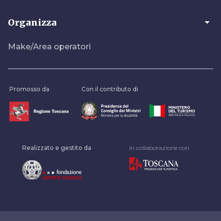
arrow_drop_down
Organizza
Make/Area operatori
Promosso da
Con il contributo di
Realizzato e gestito da
In collaborazione con