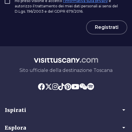
Ho preso visione e accetto
l'informativa sulla privacy
e
autorizzo il trattamento dei miei dati personali ai sensi del
D.Lgs. 196/2003 e del GDPR 679/2016.
Registrati
Sito ufficiale della destinazione Toscana
arrow_drop_down
Ispirati
arrow_drop_down
Esplora