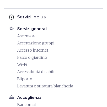
info
Servizi inclusi
hotel_class
Servizi generali
Ascensore
Accettazione gruppi
Accesso internet
Parco o giardino
Wi-Fi
Accessibilità disabili
Eliporto
Lavatura e stiratura biancheria
room_service
Accoglienza
Bancomat