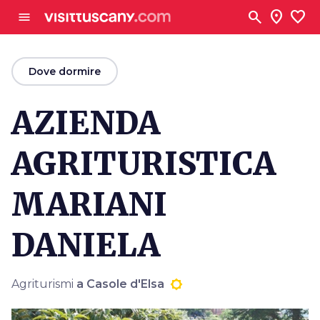
Vai al contenuto principale
search
location_on
favorite
menu
arrow_back
Dove dormire
AZIENDA
AGRITURISTICA
MARIANI
DANIELA
Agriturismi
a Casole d'Elsa