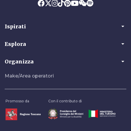
arrow_drop_down
Ispirati
arrow_drop_down
Esplora
arrow_drop_down
Organizza
Make/Area operatori
Promosso da
Con il contributo di