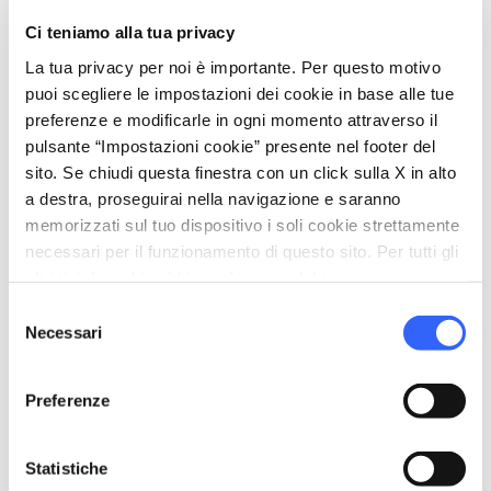
Ci teniamo alla tua privacy
La tua privacy per noi è importante. Per questo motivo
puoi scegliere le impostazioni dei cookie in base alle tue
directions
Indicazioni
preferenze e modificarle in ogni momento attraverso il
pulsante “Impostazioni cookie” presente nel footer del
sito. Se chiudi questa finestra con un click sulla X in alto
Informazioni
a destra, proseguirai nella navigazione e saranno
home
memorizzati sul tuo dispositivo i soli cookie strettamente
Dove
necessari per il funzionamento di questo sito. Per tutti gli
Viale Primavera n. 2 - Monteguidi,
altri tipi di cookie abbiamo bisogno del tuo consenso.
Casole d'Elsa, 53031, SI
Selezione
email
Email
Necessari
del
dani.mariani@alice.it
open_in_new
consenso
phone
Telefono
Preferenze
3383061346
Statistiche