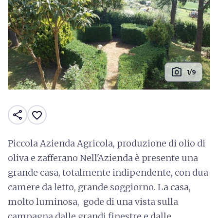
photo_camera
1/9
share
favorite_border
Piccola Azienda Agricola, produzione di olio di
oliva e zafferano Nell'Azienda è presente una
grande casa, totalmente indipendente, con dua
camere da letto, grande soggiorno. La casa,
molto luminosa, gode di una vista sulla
campagna dalle grandi finestre e dalle