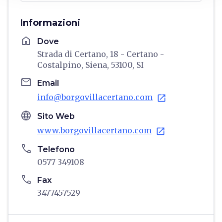
Informazioni
home
Dove
Strada di Certano, 18 - Certano -
Costalpino, Siena, 53100, SI
email
Email
info@borgovillacertano.com
open_in_new
language
Sito Web
www.borgovillacertano.com
open_in_new
phone
Telefono
0577 349108
phone
Fax
3477457529