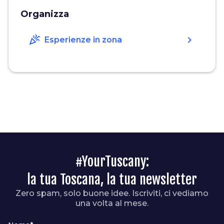
Organizza
celebration
chevron_right
Esperienze in zona
#YourTuscany:
la tua Toscana, la tua newsletter
Zero spam, solo buone idee. Iscriviti, ci vediamo
una volta al mese.