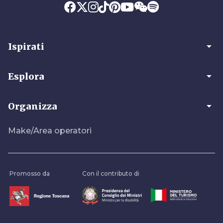
arrow_drop_down
Ispirati
arrow_drop_down
Esplora
arrow_drop_down
Organizza
Make/Area operatori
Promosso da
Con il contributo di