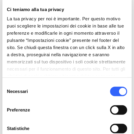
Parco o giardino
Ci teniamo alla tua privacy
Wi-Fi
La tua privacy per noi è importante. Per questo motivo
Accessibilità disabili
puoi scegliere le impostazioni dei cookie in base alle tue
preferenze e modificarle in ogni momento attraverso il
room_service
Accoglienza
pulsante “Impostazioni cookie” presente nel footer del
Carta di credito
sito. Se chiudi questa finestra con un click sulla X in alto
a destra, proseguirai nella navigazione e saranno
bed
Camere
memorizzati sul tuo dispositivo i soli cookie strettamente
necessari per il funzionamento di questo sito. Per tutti gli
Riscaldamento
altri tipi di cookie abbiamo bisogno del tuo consenso.
local_parking
Parcheggio
Selezione
Necessari
del
Parcheggio
consenso
sports_basketball
Sport
Preferenze
Mountain Bike
Statistiche
celebration
Attività