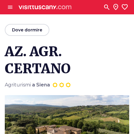
Vai al contenuto principale
search
location_on
favorite
menu
arrow_back
Dove dormire
AZ. AGR.
CERTANO
Agriturismi
a Siena