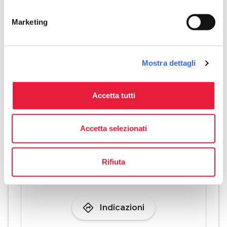
Degustazione
Marketing
pets
Animali ammessi (Pet friendly)
Mostra dettagli
Accetta tutti
Accetta selezionati
Rifiuta
directions
Indicazioni