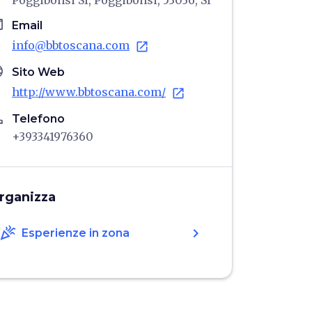
Poggibonsi SI, Poggibonsi, 53036, SI
il
Email
info@bbtoscana.com
open_in_new
age
Sito Web
http://www.bbtoscana.com/
open_in_new
ne
Telefono
+393341976360
rganizza
celebration
chevron_right
Esperienze in zona