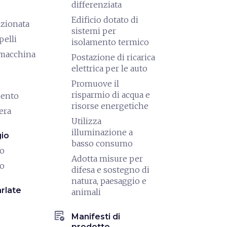
differenziata
Edificio dotato di
izionata
sistemi per
pelli
isolamento termico
/macchina
Postazione di ricarica
elettrica per le auto
Promuove il
risparmio di acqua e
mento
risorse energetiche
era
Utilizza
illuminazione a
io
basso consumo
io
Adotta misure per
io
difesa e sostegno di
natura, paesaggio e
rlate
animali
order_approve
Manifesti di
prodotto