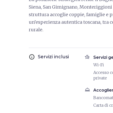
Siena, San Gimignano, Monteriggioni e 
struttura accoglie coppie, famiglie e p
un’esperienza autentica toscana, tra
rurale.
info
hotel_class
Servizi inclusi
Servizi g
Wi-Fi
Accesso c
private
room_service
Accoglie
Bancoma
Carta di c