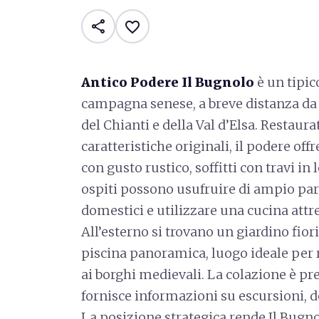
share
favorite_border
Antico Podere Il Bugnolo
è un tipic
campagna senese, a breve distanza da P
del Chianti e della Val d’Elsa. Restaur
caratteristiche originali, il podere of
con gusto rustico, soffitti con travi in
ospiti possono usufruire di ampio par
domestici e utilizzare una cucina attre
All’esterno si trovano un giardino fior
piscina panoramica, luogo ideale per ri
ai borghi medievali. La colazione è prep
fornisce informazioni su escursioni, d
La posizione strategica rende Il Bugno