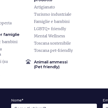
Artigianato
Turismo industriale
Famiglie e bambini
coperta
LGBTQ+ friendly
er famiglie
Mental Wellness
r bambini
Toscana sostenibile
a
Toscana pet-friendly
a
pets
i (su
Animali ammessi
(Pet friendly)
i
Nome*
Em