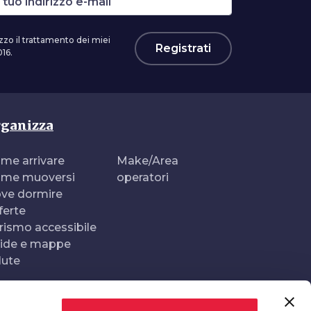
zzo il trattamento dei miei
Registrati
16.
ganizza
me arrivare
Make/Area
me muoversi
operatori
ve dormire
ferte
rismo accessibile
ide e mappe
lute