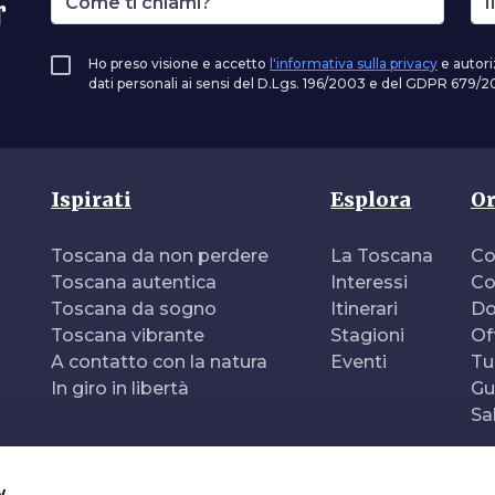
r
Ho preso visione e accetto
l'informativa sulla privacy
e autori
dati personali ai sensi del D.Lgs. 196/2003 e del GDPR 679/20
Ispirati
Esplora
Or
Toscana da non perdere
La Toscana
Co
Toscana autentica
Interessi
Co
Toscana da sogno
Itinerari
Do
Toscana vibrante
Stagioni
Of
A contatto con la natura
Eventi
Tu
In giro in libertà
Gu
Sa
y