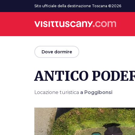
Vai al contenuto principale
Sito ufficiale della destinazione Toscana ©2026
arrow_back
Dove dormire
ANTICO PODER
Locazione turistica
a Poggibonsi