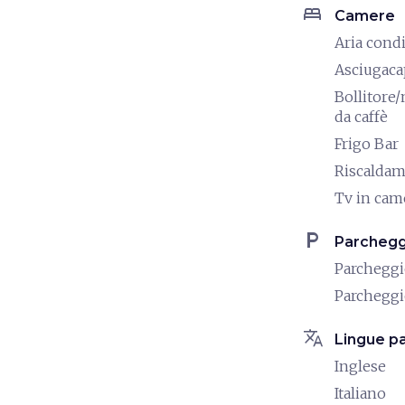
bed
Camere
Aria cond
Asciugaca
Bollitore
da caffè
Frigo Bar
Riscalda
Tv in cam
local_parking
Parchegg
Parchegg
Parchegg
translate
Lingue pa
Inglese
Italiano