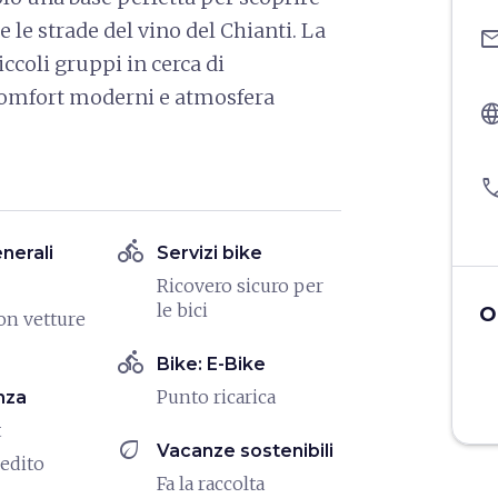
le strade del vino del Chianti. La
ema
iccoli gruppi in cerca di
 comfort moderni e atmosfera
langu
pho
directions_bike
enerali
Servizi bike
Ricovero sicuro per
le bici
O
on vetture
directions_bike
Bike: E-Bike
Punto ricarica
nza
t
eco
Vacanze sostenibili
redito
Fa la raccolta