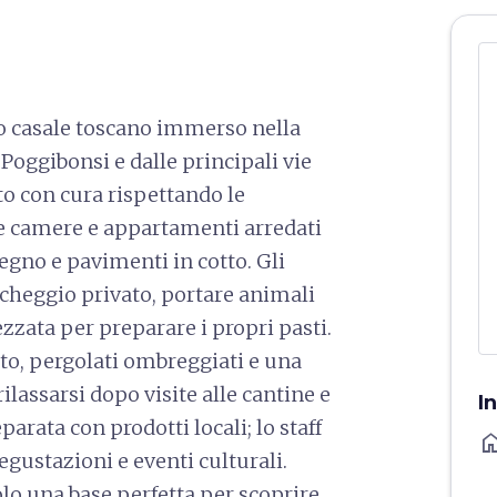
o casale toscano immerso nella
oggibonsi e dalle principali vie
ato con cura rispettando le
fre camere e appartamenti arredati
 legno e pavimenti in cotto. Gli
cheggio privato, portare animali
zzata per preparare i propri pasti.
ito, pergolati ombreggiati e una
lassarsi dopo visite alle cantine e
I
arata con prodotti locali; lo staff
ho
egustazioni e eventi culturali.
lo una base perfetta per scoprire