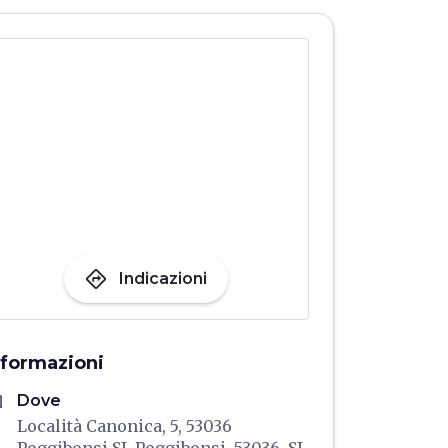
directions
Indicazioni
nformazioni
me
Dove
Località Canonica, 5, 53036