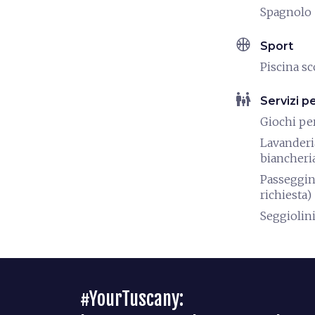
Spagnolo
sports_basketball
Sport
Piscina s
family_restroom
Servizi p
Giochi pe
Lavanderi
biancheri
Passeggin
richiesta)
Seggiolin
#YourTuscany: