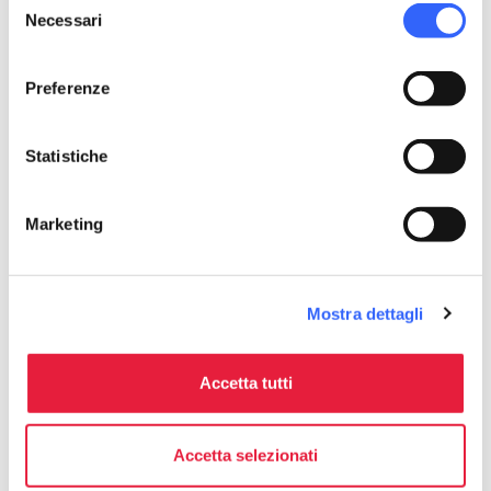
Necessari
del
language
Sito Web
consenso
https://www.podereaiole.com/
open_in_new
Preferenze
phone
Telefono
3478626485
Statistiche
Marketing
Organizza
celebration
chevron_right
Esperienze in zona
Mostra dettagli
Accetta tutti
Accetta selezionati