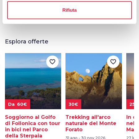
Rifiuta
Esplora offerte
favorite_border
favorite_border
Da 60€
30€
25€
Soggiorno al Golfo
Trekking all'arco
In c
di Follonica con tour
naturale del Monte
nel 
in bici nel Parco
Forato
Mass
della Sterpaia
31 ago - 30 nov 2026
27 lug