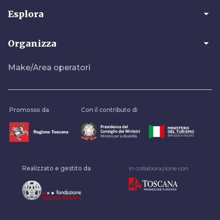
arrow_drop_down
Esplora
arrow_drop_down
Organizza
Make/Area operatori
Promosso da
Con il contributo di
Realizzato e gestito da
In collaborazione con