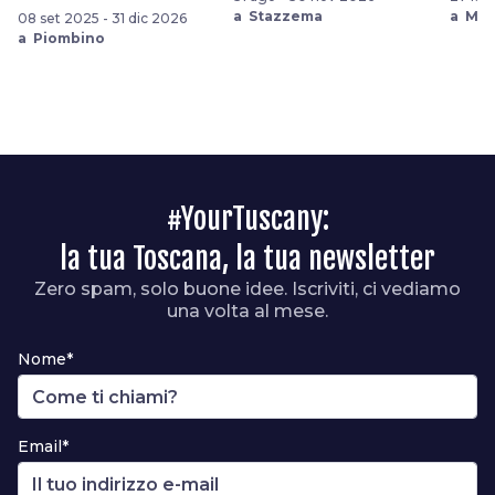
a Stazzema
a Mas
08 set 2025 - 31 dic 2026
a Piombino
#YourTuscany:
la tua Toscana, la tua newsletter
Zero spam, solo buone idee. Iscriviti, ci vediamo
una volta al mese.
Nome*
Email*