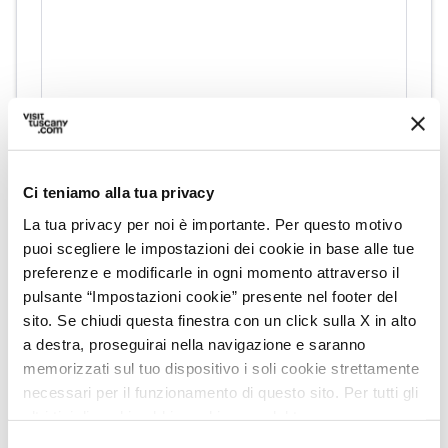
Ci teniamo alla tua privacy
directions
Indicazioni
La tua privacy per noi è importante. Per questo motivo
puoi scegliere le impostazioni dei cookie in base alle tue
preferenze e modificarle in ogni momento attraverso il
Informazioni
pulsante “Impostazioni cookie” presente nel footer del
sito. Se chiudi questa finestra con un click sulla X in alto
home
Dove
a destra, proseguirai nella navigazione e saranno
Podere Aiole 52023 Castiglione d'Orcia,
memorizzati sul tuo dispositivo i soli cookie strettamente
Castiglione d'Orcia, 52023, SI
necessari per il funzionamento di questo sito. Per tutti gli
email
Email
altri tipi di cookie abbiamo bisogno del tuo consenso.
caroline@podereaiole.com
open_in_new
Selezione