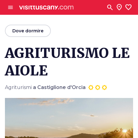
Vai al contenuto principale
search
location_on
favorite
menu
arrow_back
Dove dormire
AGRITURISMO LE
AIOLE
Agriturismi
a Castiglione d'Orcia