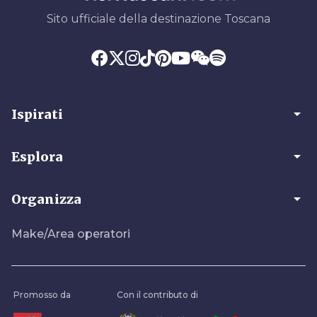
Sito ufficiale della destinazione Toscana
arrow_drop_down
Ispirati
arrow_drop_down
Esplora
arrow_drop_down
Organizza
Make/Area operatori
Promosso da
Con il contributo di