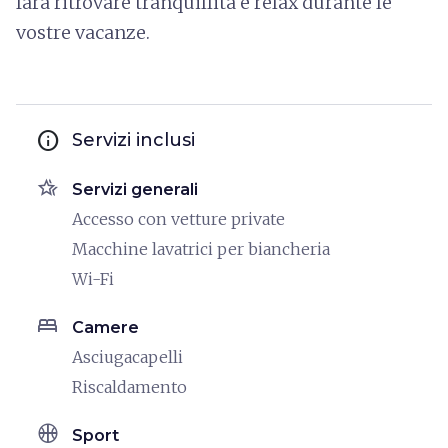
farà ritrovare tranquillità e relax durante le
vostre vacanze.
info
Servizi inclusi
hotel_class
Servizi generali
Accesso con vetture private
Macchine lavatrici per biancheria
Wi-Fi
bed
Camere
Asciugacapelli
Riscaldamento
sports_basketball
Sport