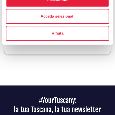
3387438099
Accetta selezionati
Organizza
Rifiuta
celebration
chevron_right
Esperienze in zona
#YourTuscany:
la tua Toscana, la tua newsletter