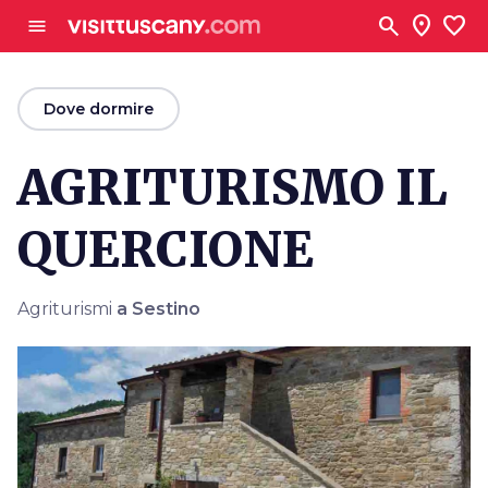
Vai al contenuto principale
search
location_on
favorite
menu
arrow_back
Dove dormire
AGRITURISMO IL
QUERCIONE
Agriturismi
a Sestino