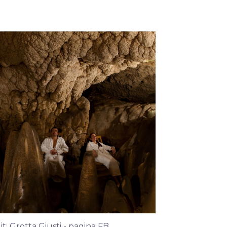
it:
Grotta Giusti - pagina FB