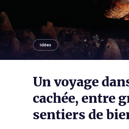
arrow_back
Idées
Un voyage dans
cachée, entre g
sentiers de bie