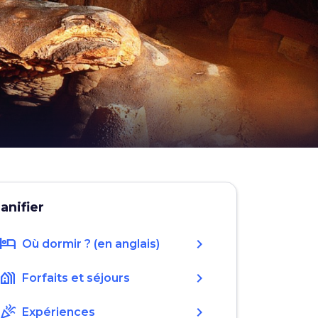
lanifier
hotel
chevron_right
Où dormir ? (en anglais)
holiday_village
chevron_right
Forfaits et séjours
celebration
chevron_right
Expériences