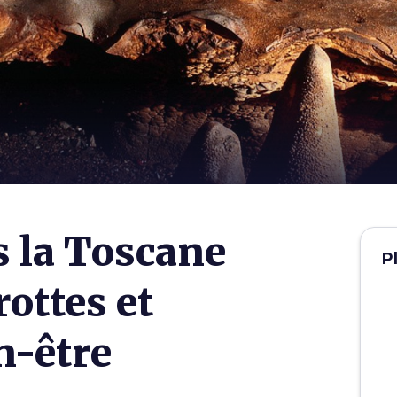
 la Toscane
P
rottes et
n-être