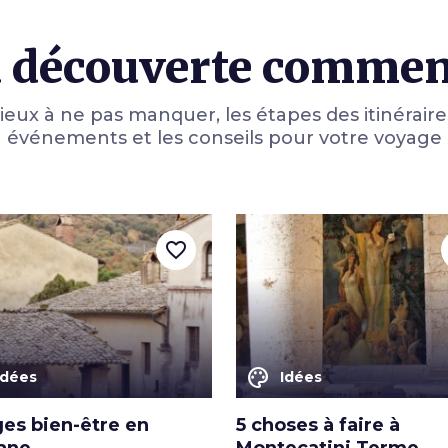
 découverte comme
lieux à ne pas manquer, les étapes des itinéraires
événements et les conseils pour votre voyage
favorite_border
color_lens
Idées
Idées
ges bien-être en
5 choses à faire à
ane
Montecatini Terme