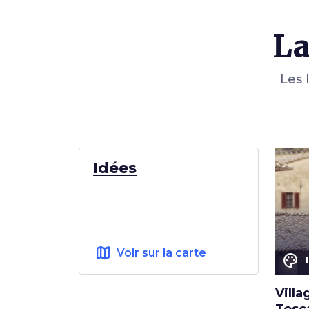
La
Les 
Idées
map
Voir sur la carte
color_lens
Villa
Tosc