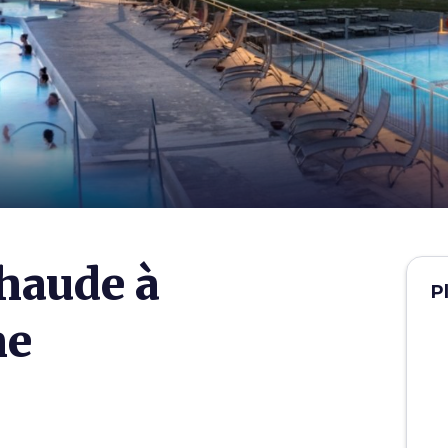
one
chaude à
P
me