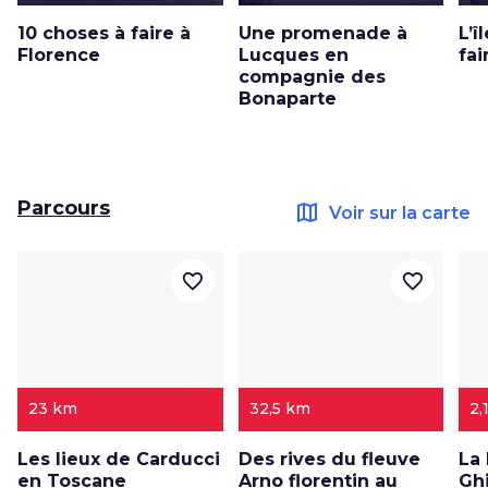
10 choses à faire à
Une promenade à
L’î
Florence
Lucques en
fai
compagnie des
Bonaparte
Parcours
map
Voir sur la carte
favorite_border
favorite_border
23 km
32,5 km
2,
Les lieux de Carducci
Des rives du fleuve
La
en Toscane
Arno florentin au
Gh