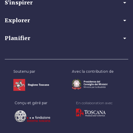
arrow_drop_down
S'inspirer
arrow_drop_down
Explorer
arrow_drop_down
Planifier
Soutenu par
Avec la contribution de
Conçu et géré par
En collaboration avec