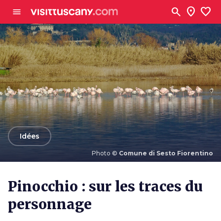
Aller au contenu principal
search
location_on
favorite
menu
arrow_back
Idées
Photo ©
Comune di Sesto Fiorentino
Photo ©
Comune di Sesto Fiorentino
Pinocchio : sur les traces du
personnage