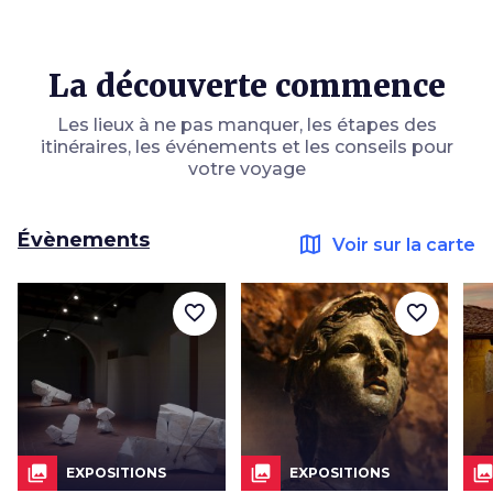
La découverte commence
Les lieux à ne pas manquer, les étapes des
itinéraires, les événements et les conseils pour
votre voyage
Évènements
map
Voir sur la carte
favorite_border
favorite_border
collections
collections
collection
EXPOSITIONS
EXPOSITIONS