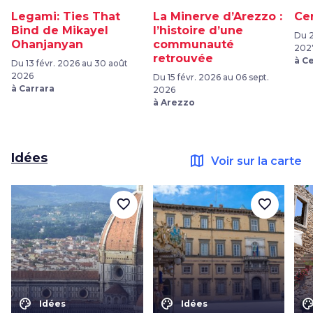
Legami: Ties That
La Minerve d’Arezzo :
Ce
Bind de Mikayel
l’histoire d’une
Du 2
Ohanjanyan
communauté
202
retrouvée
à C
Du 13 févr. 2026 au 30 août
2026
Du 15 févr. 2026 au 06 sept.
à Carrara
2026
à Arezzo
Idées
map
Voir sur la carte
favorite_border
favorite_border
color_lens
color_lens
color_le
Idées
Idées