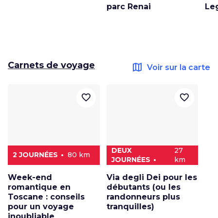
parc Renai
Le
Carnets de voyage
map
Voir sur la carte
favorite_border
favorite_border
DEUX
27
2 JOURNÉES
80 km
JOURNÉES
km
Week-end
Via degli Dei pour les
romantique en
débutants (ou les
Toscane : conseils
randonneurs plus
pour un voyage
tranquilles)
inoubliable