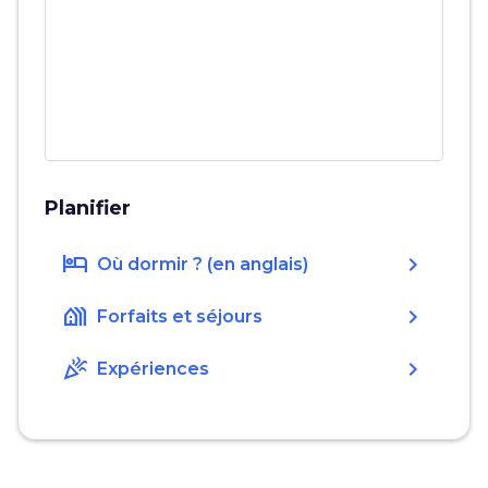
Planifier
hotel
chevron_right
Où dormir ? (en anglais)
holiday_village
chevron_right
Forfaits et séjours
celebration
chevron_right
Expériences