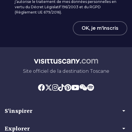
j’autorise le traitement de mes données personnelles en
vertu du Décret Législatif 196/2003 et du RGPD
(Règlement UE 679/2016).
OK, je m'inscris
Site officiel de la destination Toscane
arrow_drop_down
S'inspirer
arrow_drop_down
Explorer