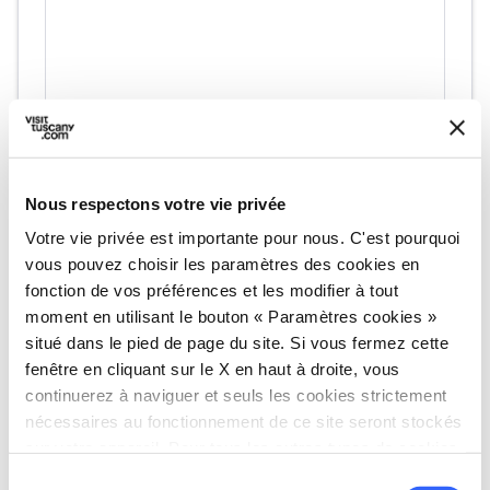
directions
Directions
Nous respectons votre vie privée
Votre vie privée est importante pour nous. C'est pourquoi
vous pouvez choisir les paramètres des cookies en
Informations
fonction de vos préférences et les modifier à tout
home
Où
moment en utilisant le bouton « Paramètres cookies »
Paganico
situé dans le pied de page du site. Si vous fermez cette
Paganico, GR, Italia
fenêtre en cliquant sur le X en haut à droite, vous
continuerez à naviguer et seuls les cookies strictement
schedule
Quand
nécessaires au fonctionnement de ce site seront stockés
Du 29 août 2026 au 06 septembre 2026
sur votre appareil. Pour tous les autres types de cookies,
email
E-mail
nous avons besoin de votre consentement.
Sélection