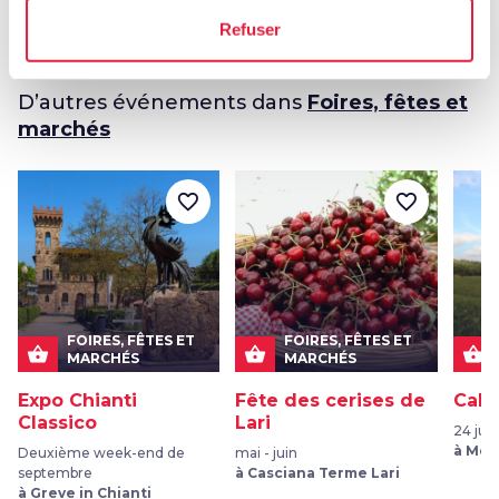
Refuser
D’autres événements dans
Foires, fêtes et
marchés
favorite_border
favorite_border
FOIRES, FÊTES ET
FOIRES, FÊTES ET
shopping_basket
shopping_basket
shopping_basket
MARCHÉS
MARCHÉS
Expo Chianti
Fête des cerises de
Calic
Classico
Lari
24 juil
à Mon
Deuxième week-end de
mai - juin
septembre
à Casciana Terme Lari
à Greve in Chianti