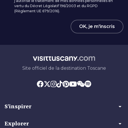
j’autorise le traitement de mes données personnelles en
vertu du Décret Législatif 196/2003 et du RGPD
(Règlement UE 679/2016).
OK, je m'inscris
Site officiel de la destination Toscane
arrow_drop_down
S'inspirer
arrow_drop_down
Explorer