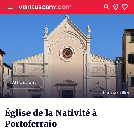
Aller au contenu principal
search
location_on
favorite
menu
arrow_back
Attractions
Photo ©
Sailko
Photo ©
Sailko
Église de la Nativité à
Portoferraio