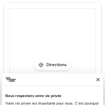
directions
Directions
Informations
home
Où
Nous respectons votre vie privée
Chiesa della Natività
Votre vie privée est importante pour nous. C'est pourquoi
Piazza della Repubblica, 34, 57037