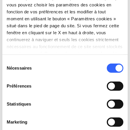
vous pouvez choisir les paramètres des cookies en
Portoferraio LI, Italy
fonction de vos préférences et les modifier à tout
moment en utilisant le bouton « Paramètres cookies »
situé dans le pied de page du site. Si vous fermez cette
Planifier
fenêtre en cliquant sur le X en haut à droite, vous
continuerez à naviguer et seuls les cookies strictement
hotel
chevron_right
Où dormir ? (en anglais)
nécessaires au fonctionnement de ce site seront stockés
sur votre appareil. Pour tous les autres types de cookies,
holiday_village
chevron_right
Forfaits et séjours
nous avons besoin de votre consentement.
Sélection
Nécessaires
du
celebration
chevron_right
Expériences
consentement
local_library
chevron_right
Guides et cartes
Préférences
Statistiques
Marketing
Autres attractions