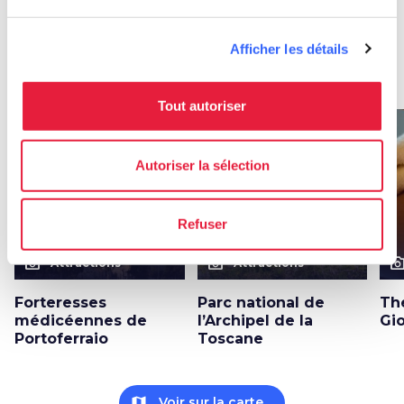
à Portoferraio
Afficher les détails
arrow_forward
En savoir plus sur la localité
Tout autoriser
favorite_border
favorite_border
Autoriser la sélection
Refuser
photo_camera
photo_camera
photo_cam
Attractions
Attractions
Forteresses
Parc national de
Th
médicéennes de
l’Archipel de la
Gi
Portoferraio
Toscane
map
Voir sur la carte