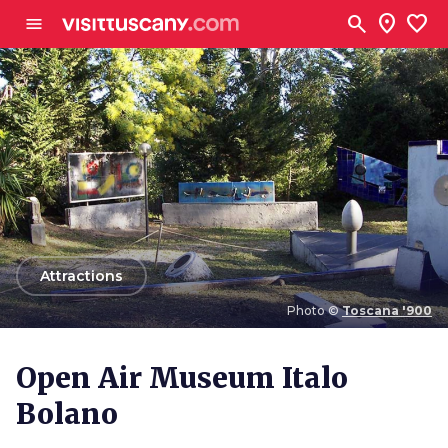
Aller au contenu principal
search
location_on
favorite
menu
arrow_back
Attractions
Photo ©
Toscana '900
Photo ©
Toscana '900
Open Air Museum Italo
Bolano