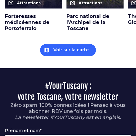
photo_camera
photo_camera
photo_cam
Attractions
Attractions
Forteresses
Parc national de
Th
médicéennes de
l’Archipel de la
Gi
Portoferraio
Toscane
map
Voir sur la carte
#YourTuscany :
votre Toscane, votre newsletter
Zéro spam, 100% bonnes idées ! Pensez à vous
abonner, RDV une fois par mois.
La newsletter #YourTuscany est en anglais.
Prénom et nom*