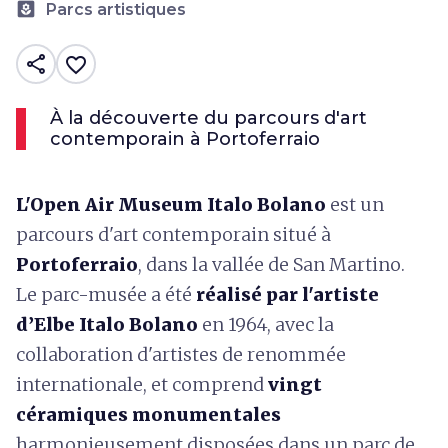
yard
Parcs artistiques
share
favorite_border
À la découverte du parcours d'art
contemporain à Portoferraio
L'Open Air Museum Italo Bolano
est un
parcours d'art contemporain situé à
Portoferraio
, dans la vallée de San Martino.
Le parc-musée a été
réalisé par l'artiste
d’Elbe Italo Bolano
en 1964, avec la
collaboration d'artistes de renommée
internationale, et comprend
vingt
céramiques monumentales
harmonieusement disposées dans un parc de