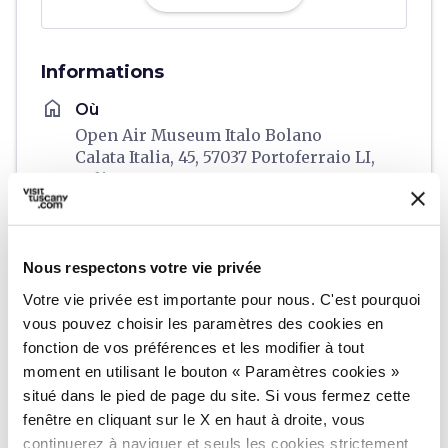
Informations
home
Où
Open Air Museum Italo Bolano
Calata Italia, 45, 57037 Portoferraio LI,
Italia
language
Site web
https://www.museiarcipelago.it/
open_in_new
Nous respectons votre vie privée
Votre vie privée est importante pour nous. C'est pourquoi
Planifier
vous pouvez choisir les paramètres des cookies en
fonction de vos préférences et les modifier à tout
moment en utilisant le bouton « Paramètres cookies »
hotel
chevron_right
Où dormir ? (en anglais)
situé dans le pied de page du site. Si vous fermez cette
fenêtre en cliquant sur le X en haut à droite, vous
holiday_village
chevron_right
Forfaits et séjours
continuerez à naviguer et seuls les cookies strictement