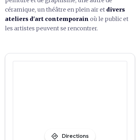
peinture et de graphisme, une autre de
céramique, un théâtre en plein air et
divers
ateliers d'art contemporain
où le public et
les artistes peuvent se rencontrer.
directions
Directions