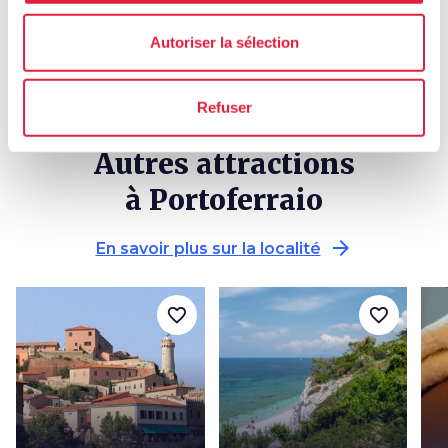
Autoriser la sélection
Refuser
Autres attractions
à Portoferraio
arrow_forward
En savoir plus sur la localité
favorite_border
favorite_border