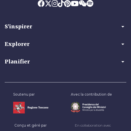
arrow_drop_down
S'inspirer
arrow_drop_down
Explorer
arrow_drop_down
Planifier
Soutenu par
Avec la contribution de
Conçu et géré par
En collaboration avec