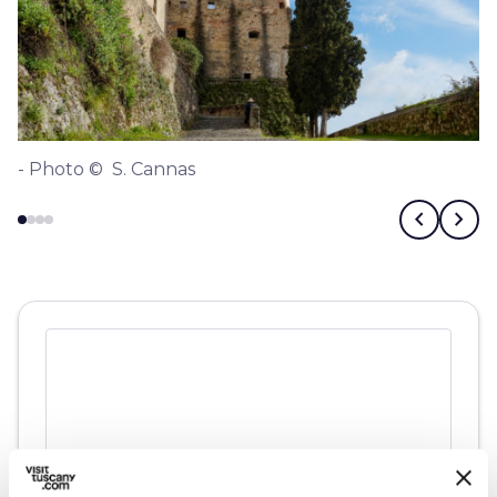
- Photo © S. Cannas
chevron_left
chevron_right