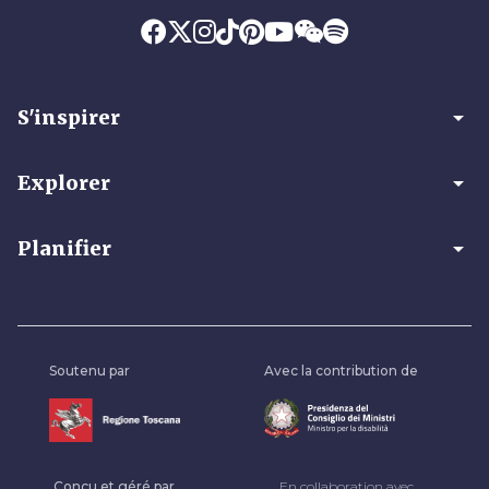
arrow_drop_down
S'inspirer
arrow_drop_down
Explorer
arrow_drop_down
Planifier
Soutenu par
Avec la contribution de
Conçu et géré par
En collaboration avec