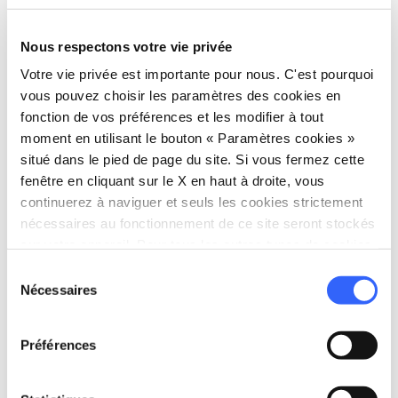
Nous respectons votre vie privée
Votre vie privée est importante pour nous. C'est pourquoi
directions
Directions
vous pouvez choisir les paramètres des cookies en
fonction de vos préférences et les modifier à tout
moment en utilisant le bouton « Paramètres cookies »
Informations
situé dans le pied de page du site. Si vous fermez cette
fenêtre en cliquant sur le X en haut à droite, vous
home
Où
continuerez à naviguer et seuls les cookies strictement
Castello Malaspina
nécessaires au fonctionnement de ce site seront stockés
Viale Giacomo Puccini, 2, 54100 Massa
sur votre appareil. Pour tous les autres types de cookies,
MS, Italia
nous avons besoin de votre consentement.
Sélection
language
Site web
Nécessaires
du
https://www.istitutovalorizzazionecastel
consentement
li.it/
open_in_new
Préférences