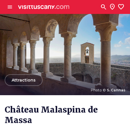
Aller au contenu principal
search
location_on
favorite
menu
arrow_back
Attractions
Photo ©
S. Cannas
Photo ©
S. Cannas
Château Malaspina de
Massa