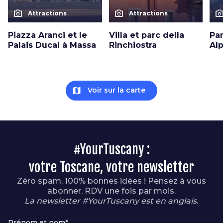
photo_camera
photo_camera
photo_cam
Attractions
Attractions
Piazza Aranci et le
Villa et parc della
Pa
Palais Ducal à Massa
Rinchiostra
Al
map
Voir sur la carte
#YourTuscany :
votre Toscane, votre newsletter
Zéro spam, 100% bonnes idées ! Pensez à vous
abonner, RDV une fois par mois.
La newsletter #YourTuscany est en anglais.
Prénom et nom*