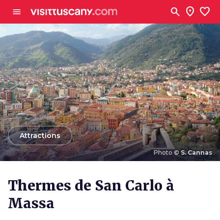
Aller au contenu principal
search
location_on
favorite
menu
arrow_back
Attractions
Photo ©
S. Cannas
Photo ©
S. Cannas
Thermes de San Carlo à
Massa