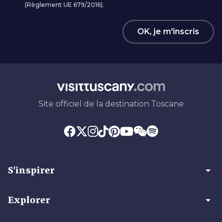
(Règlement UE 679/2016).
OK, je m'inscris
Site officiel de la destination Toscane
arrow_drop_down
S'inspirer
arrow_drop_down
Explorer