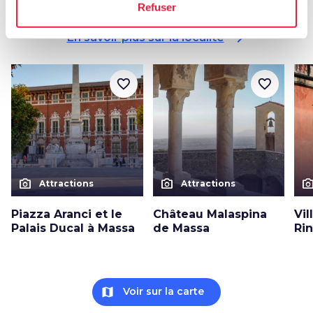
Autres attractions à Massa
Refuser
arrow_forward
En savoir plus sur la localité
favorite_border
favorite_border
photo_camera
photo_camera
photo_cam
Attractions
Attractions
Piazza Aranci et le
Château Malaspina
Vil
Palais Ducal à Massa
de Massa
Rin
map
Voir sur la carte