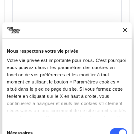
Nous respectons votre vie privée
Votre vie privée est importante pour nous. C'est pourquoi
vous pouvez choisir les paramètres des cookies en
directions
Directions
fonction de vos préférences et les modifier à tout
moment en utilisant le bouton « Paramètres cookies »
situé dans le pied de page du site. Si vous fermez cette
Informations
fenêtre en cliquant sur le X en haut à droite, vous
continuerez à naviguer et seuls les cookies strictement
home
Où
nécessaires au fonctionnement de ce site seront stockés
Terme San Carlo
sur votre appareil. Pour tous les autres types de cookies,
Via dei Colli, 91, 54100 Massa MS, Italy
nous avons besoin de votre consentement.
Sélection
language
Site web
Nécessaires
du