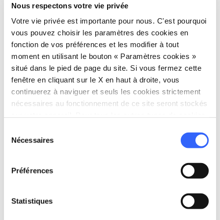
Nous respectons votre vie privée
Informations
Votre vie privée est importante pour nous. C'est pourquoi
vous pouvez choisir les paramètres des cookies en
home
Où
fonction de vos préférences et les modifier à tout
Castello di Montemagno
moment en utilisant le bouton « Paramètres cookies »
55041 Montemagno LU, Italia
situé dans le pied de page du site. Si vous fermez cette
fenêtre en cliquant sur le X en haut à droite, vous
continuerez à naviguer et seuls les cookies strictement
Planifier
nécessaires au fonctionnement de ce site seront stockés
sur votre appareil. Pour tous les autres types de cookies,
hotel
chevron_right
Où dormir ? (en anglais)
nous avons besoin de votre consentement.
Sélection
Nécessaires
du
holiday_village
chevron_right
Forfaits et séjours
consentement
celebration
chevron_right
Expériences
Préférences
local_library
chevron_right
Guides et cartes
Statistiques