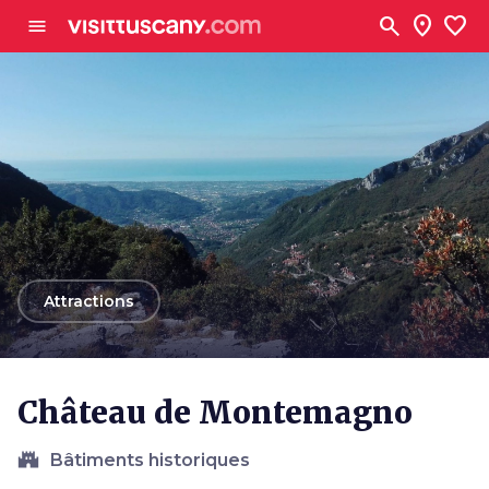
Aller au contenu principal
search
location_on
favorite
menu
arrow_back
Attractions
Château de Montemagno
castle
Bâtiments historiques