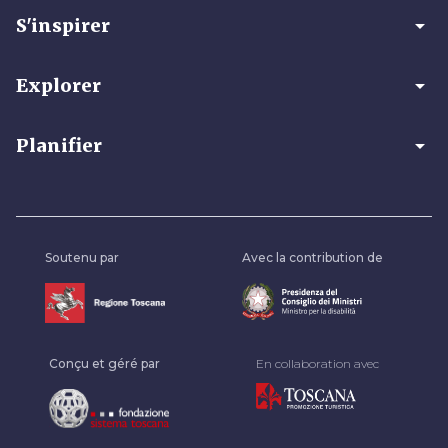
arrow_drop_down
S'inspirer
arrow_drop_down
Explorer
arrow_drop_down
Planifier
Soutenu par
Avec la contribution de
Conçu et géré par
En collaboration avec