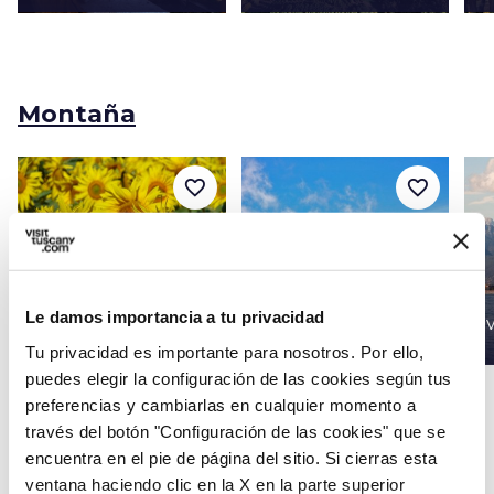
Montaña
favorite_border
favorite_border
Pistoia y las Montañas de
Le damos importancia a tu privacidad
Valtiberina Toscana
Pistoia
V
Tu privacidad es importante para nosotros. Por ello,
puedes elegir la configuración de las cookies según tus
preferencias y cambiarlas en cualquier momento a
través del botón "Configuración de las cookies" que se
encuentra en el pie de página del sitio. Si cierras esta
Campiña
ventana haciendo clic en la X en la parte superior