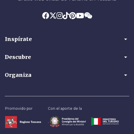
arrow_drop_down
Inspírate
arrow_drop_down
Descubre
arrow_drop_down
Organiza
Promovido por
Con el aporte de la
.