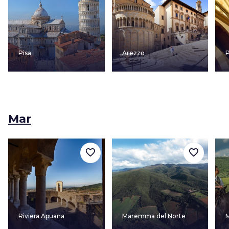
Pisa
Arezzo
Mar
favorite_border
favorite_border
Riviera Apuana
Maremma del Norte