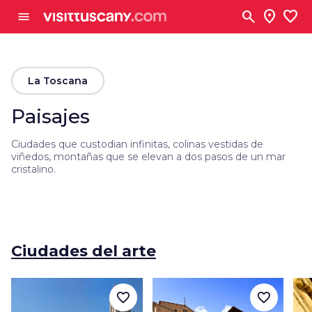
Ve al contenido principal
search
location_on
favorite
menu
arrow_back
La Toscana
Paisajes
Ciudades que custodian infinitas, colinas vestidas de
viñedos, montañas que se elevan a dos pasos de un mar
cristalino.
Ciudades del arte
favorite_border
favorite_border