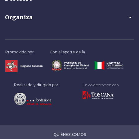
arrow_drop_down
Organiza
Promovido por
Con el aporte de la
.
Realizado y dirigido por
En colaboración con
QUIÉNES SOMOS