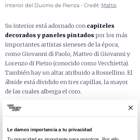
Interior del Duomo de Pienza - Credit:
Mattis
Su interior está adornado con
capiteles
decorados y paneles pintados
por los más
importantes artistas sieneses de la época,
como Giovanni di Paolo, Matteo di Giovanni y
Lorenzo di Pietro (conocido como Vecchietta).
También hay un altar atribuido a Rossellino. El
ábside está dividido en tres capillas, la mayor
de las cuales alberga el coro.
Piedra angular del gran diseño de Pío II, el
Duomo de
Pienza
fue el símbolo de su gran
poder, y hoy está considerada como
uno de los
Le damos importancia a tu privacidad
monumentos más ejemplares del
Tu privacidad es importante para nosotros. Por ello,