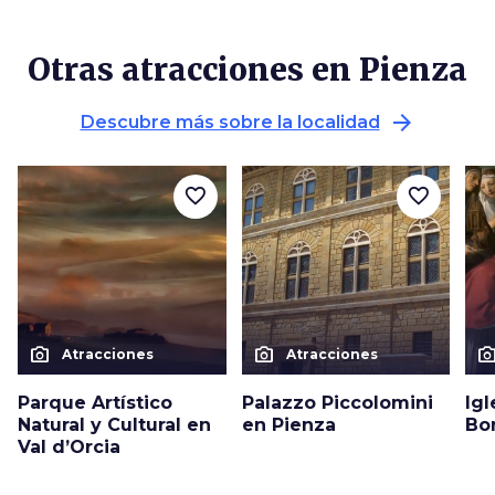
Otras atracciones en Pienza
arrow_forward
Descubre más sobre la localidad
favorite_border
favorite_border
photo_camera
photo_camera
photo_cam
Atracciones
Atracciones
Parque Artístico
Palazzo Piccolomini
Igl
Natural y Cultural en
en Pienza
Bo
Val d’Orcia