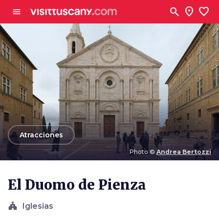
Ve al contenido principal
search
location_on
favorite
menu
arrow_back
Atracciones
Photo ©
Andrea Bertozzi
Photo ©
Andrea Bertozzi
El Duomo de Pienza
church
Iglesias