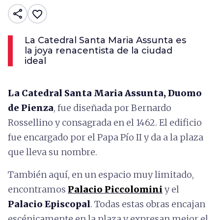
share
favorite_border
La Catedral Santa Maria Assunta es
la joya renacentista de la ciudad
ideal
La Catedral Santa Maria Assunta, Duomo
de Pienza
, fue diseñada por Bernardo
Rossellino y consagrada en el 1462. El edificio
fue encargado por el Papa Pío II y da a la plaza
que lleva su nombre.
También aquí, en un espacio muy limitado,
encontramos
Palacio Piccolomini
y el
Palacio Episcopal
. Todas estas obras encajan
escénicamente en la plaza y expresan mejor el