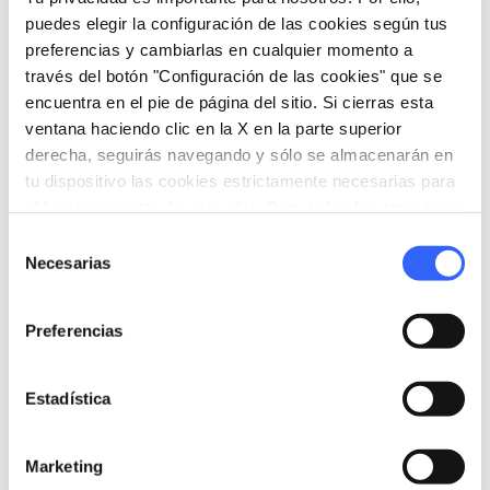
Renacimiento italiano
.
puedes elegir la configuración de las cookies según tus
preferencias y cambiarlas en cualquier momento a
través del botón "Configuración de las cookies" que se
encuentra en el pie de página del sitio. Si cierras esta
ventana haciendo clic en la X en la parte superior
derecha, seguirás navegando y sólo se almacenarán en
tu dispositivo las cookies estrictamente necesarias para
el funcionamiento de este sitio. Para todos los otros tipos
de cookies necesitamos tu consentimiento.
Selección
Necesarias
de
consentimiento
Preferencias
directions
Indicaciones
Estadística
Marketing
Informaciones