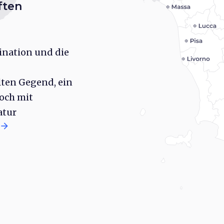
ften
ination und die
lten Gegend, ein
och mit
atur
arrow_forward