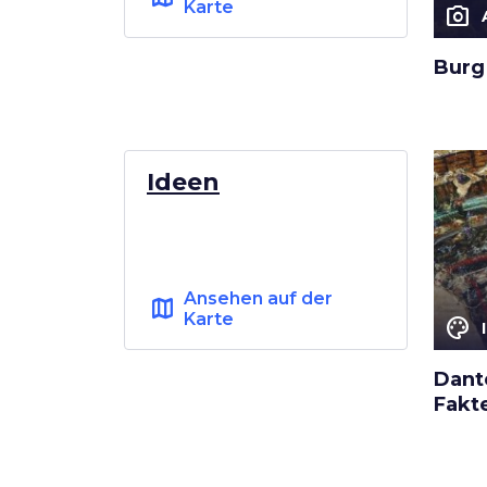
Karte
photo_camera
Burg
Ideen
Ansehen auf der
map
Karte
color_lens
Dante
Fakt