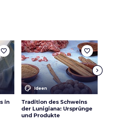
favorite_border
favorite_border
chevron_right
color_lens
color_lens
Ideen
Ideen
s in
Tradition des Schweins
Oktober-
der Lunigiana: Ursprünge
der Luni
und Produkte