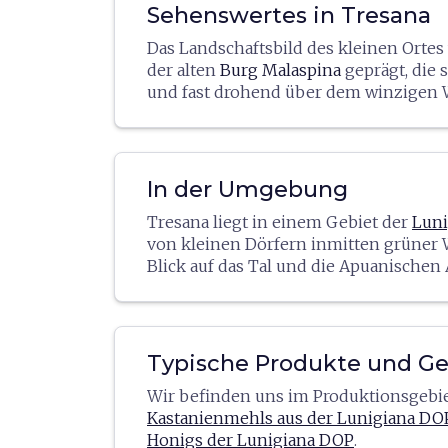
Sehenswertes in Tresana
Das Landschaftsbild des kleinen Ortes
der alten
Burg Malaspina
geprägt, die s
und fast drohend über dem winzigen 
abzeichnet und das Panorama beherrsc
Festung ist zwischen steilen Mauern
eingezwängt, die ihren Schutz erhöhte
während ihre strategische Lage die Sic
In der Umgebung
mögliche Feinde gewährleistete. Der äl
Tresana liegt in einem Gebiet der
Luni
besteht aus dem imposanten viereck
von kleinen Dörfern inmitten grüner 
(12. Jahrhundert); im Laufe der Jahrhu
Blick auf das Tal und die Apuanischen
wurde die Burg ausgebaut und ist heut
geprägt ist.
einer privaten Beherbergungsstruktur
Zu den Sehenswürdigkeiten gehört n
nach Vereinbarung besichtigt werden.
kleinen Weiler
Barbarasco
mit der Kir
Nicht weit entfernt befindet sich die
Quirico e Giulitta auch die
Burg von Gi
Barockkirche San Giorgio.
Typische Produkte und Ge
eine alte Residenz der Malaspina, die 
Wir befinden uns im Produktionsgebie
noch eine Ruine ist und in der Dante A
Kastanienmehls aus der Lunigiana DO
Gast gewesen sein soll.
Honigs der Lunigiana DOP
.