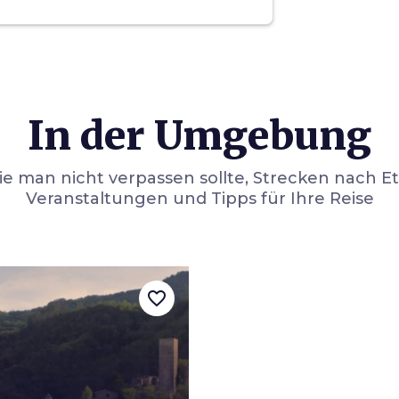
nen
 in der
le der
ür die
erichte der
hl als
In der Umgebung
ch als
starde,
lienische
die man nicht verpassen sollte, Strecken nach E
n die
OP
Veranstaltungen und Tipps für Ihre Reise
ienhonig
favorite_border