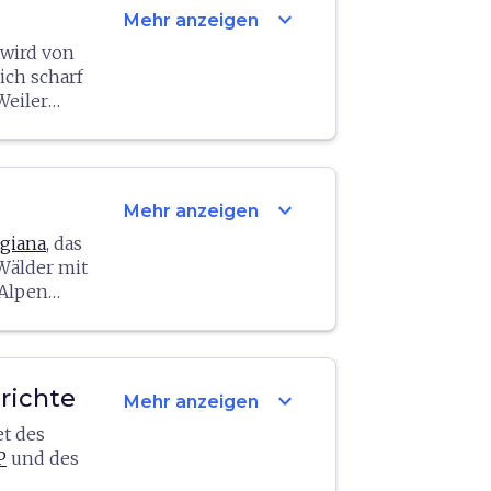
expand_more
Mehr anzeigen
 wird von
ich scharf
Weiler
ht. Die
n,
ht auf
expand_more
Mehr anzeigen
teste Teil
giana
, das
igen Turm
Wälder mit
nderte
 Alpen
e Sitz
. Sie kann
eben dem
che San
ovagallo
,
richte
expand_more
Mehr anzeigen
heute nur
t des
lighieri zu
P
und des