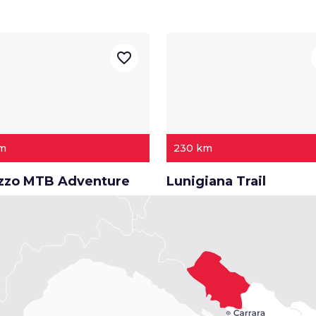
favorite_border
km
230 km
zzo MTB Adventure
Lunigiana Trail