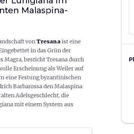
er Lunigiana im
nten Malaspina-
landschaft von
Tresana
ist eine
Eingebettet in das Grün der
es Magra, besticht Tresana durch
P
olle Erscheinung als Weiler auf
um eine Festung byzantinischen
drich Barbarossa den Malaspina
alten Adelsgeschlecht, die
igiana mit einem System aus