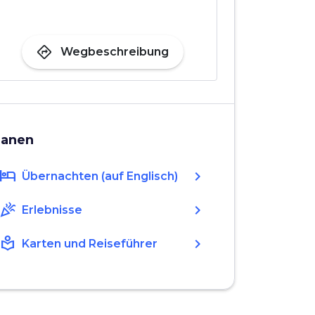
directions
Wegbeschreibung
lanen
hotel
chevron_right
Übernachten (auf Englisch)
celebration
chevron_right
Erlebnisse
local_library
chevron_right
Karten und Reiseführer