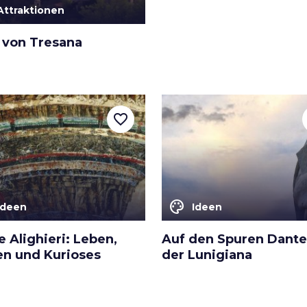
Attraktionen
 von Tresana
favorite_border
color_lens
Ideen
Ideen
 Alighieri: Leben,
Auf den Spuren Dante
en und Kurioses
der Lunigiana