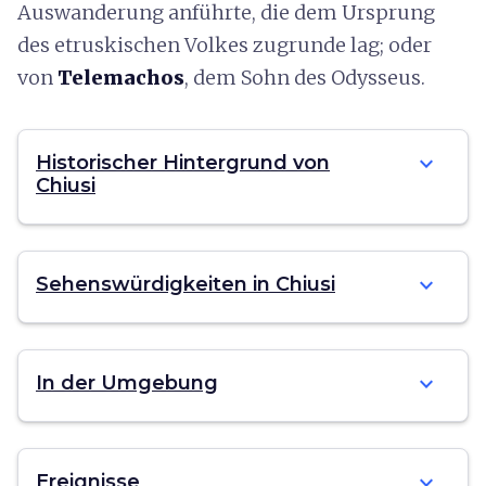
Auswanderung anführte, die dem Ursprung
des etruskischen Volkes zugrunde lag; oder
von
Telemachos
, dem Sohn des Odysseus.
expand_more
Historischer Hintergrund von
Chiusi
expand_more
Sehenswürdigkeiten in Chiusi
expand_more
In der Umgebung
expand_more
Ereignisse