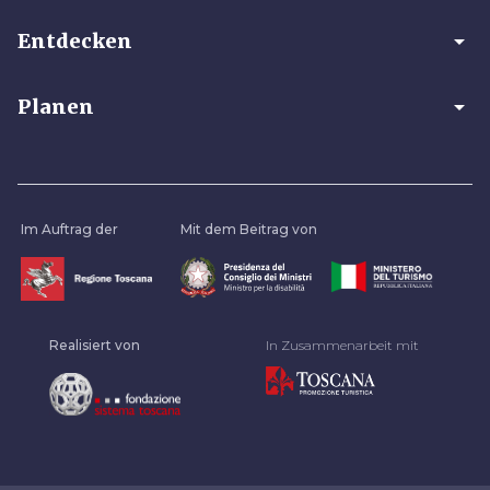
arrow_drop_down
Entdecken
arrow_drop_down
Planen
Im Auftrag der
Mit dem Beitrag von
Realisiert von
In Zusammenarbeit mit