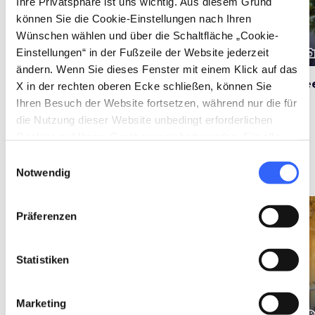
Ihre Privatsphäre ist uns wichtig. Aus diesem Grund
können Sie die Cookie-Einstellungen nach Ihren
Wünschen wählen und über die Schaltfläche „Cookie-
photo_camera
photo_camera
photo_cam
Einstellungen“ in der Fußzeile der Website jederzeit
Attraktionen
Attraktionen
ändern. Wenn Sie dieses Fenster mit einem Klick auf das
Nationales
Die Katakombe der
Se
X in der rechten oberen Ecke schließen, können Sie
Etruskermuseum von
Heiligen Mustiola in
Ihren Besuch der Website fortsetzen, während nur die für
Chiusi
Chiusi
die Nutzung dieser Website unbedingt erforderlichen
Cookies auf Ihrem Gerät gespeichert werden. Für alle
anderen Arten von Cookies benötigen wir Ihre
Einwilligungsauswahl
Ideen
map
Zustimmung.
Ansehen auf der Karte
Notwendig
favorite_border
favorite_border
Präferenzen
Statistiken
Marketing