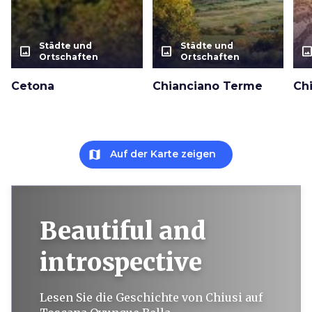
Städte und
Städte und
photo_size_select_actual
photo_size_select_actual
photo_size_select_a
Ortschaften
Ortschaften
Cetona
Chianciano Terme
Chi
map
Auf der Karte zeigen
Beautiful and
introspective
Lesen Sie die Geschichte von Chiusi auf