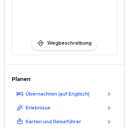
directions
Wegbeschreibung
Planen
hotel
chevron_right
Übernachten (auf Englisch)
celebration
chevron_right
Erlebnisse
local_library
chevron_right
Karten und Reiseführer