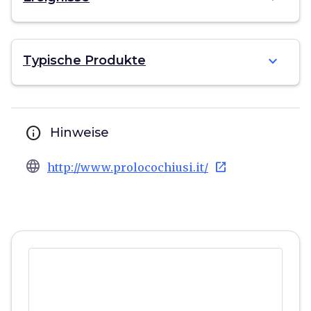
expand_more
Typische Produkte
info
Hinweise
language
open_in_new
http://www.prolocochiusi.it/