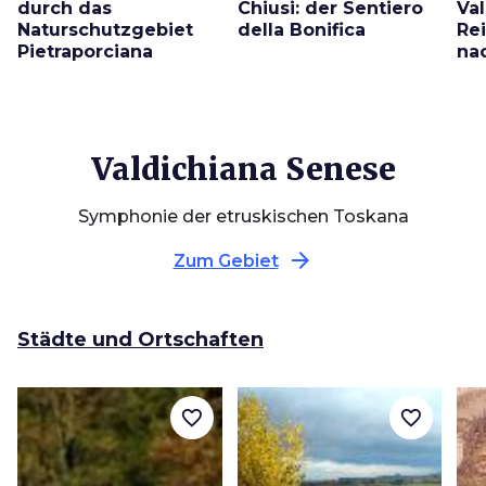
durch das
Chiusi: der Sentiero
Val
Naturschutzgebiet
della Bonifica
Re
Pietraporciana
na
Valdichiana Senese
Symphonie der etruskischen Toskana
arrow_forward
Zum Gebiet
Städte und Ortschaften
favorite_border
favorite_border