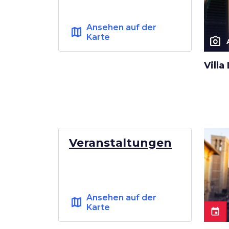
Ansehen auf der
map
Karte
photo_camera
Villa
Veranstaltungen
Ansehen auf der
map
Karte
event