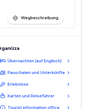
directions
Wegbeschreibung
rganizza
hotel
chevron_right
Übernachten (auf Englisch)
holiday_village
chevron_right
Pauschalen und Unterkünfte
celebration
chevron_right
Erlebnisse
local_library
chevron_right
Karten und Reiseführer
info
chevron_right
Tourist information office