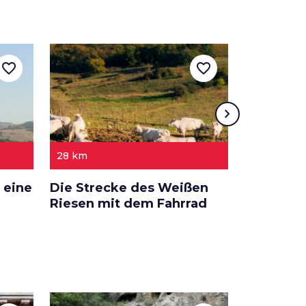
favorite_border
favorite_border
chevron_right
28 km
3 ETAPPE
 eine
Die Strecke des Weißen
Eine Reis
Riesen mit dem Fahrrad
Valdichi
des Vino 