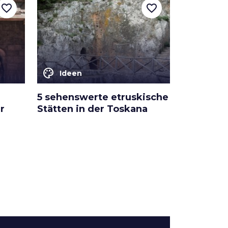
favorite_border
favorite_border
color_lens
Ideen
5 sehenswerte etruskische
r
Stätten in der Toskana