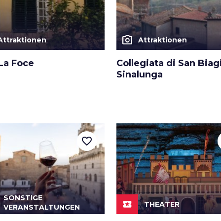
photo_camera
Attraktionen
Attraktionen
 La Foce
Collegiata di San Biag
Sinalunga
favorite_border
SONSTIGE
local_play
THEATER
VERANSTALTUNGEN