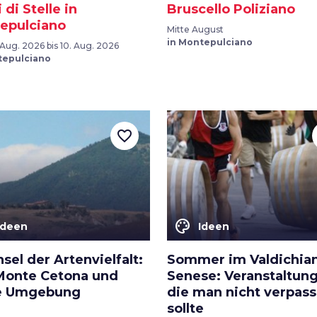
i di Stelle in
Bruscello Poliziano
epulciano
Mitte August
in Montepulciano
Aug. 2026 bis 10. Aug. 2026
tepulciano
favorite_border
color_lens
Ideen
Ideen
nsel der Artenvielfalt:
Sommer im Valdichia
Monte Cetona und
Senese: Veranstaltun
e Umgebung
die man nicht verpas
sollte