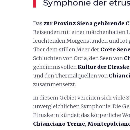
Symphonie der etru
Das
zu
r Provinz Siena
gehörende C
Reisenden mit einer märchenhaften La
leuchtenden Morgenstunden und rot
über dem stillen Meer der
Crete Sene
Schluchten von Orcia, den Seen von
Ch
geheimnisvollen
Kultur der Etruske
und den Thermalquellen von
Chianc
zusammensetzt.
In diesem Gebiet vereinen sich viele
unvergleichlichen Symphonie: Die Ge
Etruskern kündet; das körperliche W
Chianciano Terme
,
Montepulcian