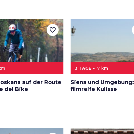
favorite_border
 km
3 TAGE
7 km
Toskana auf der Route
Siena und Umgebung:
e del Bike
filmreife Kulisse