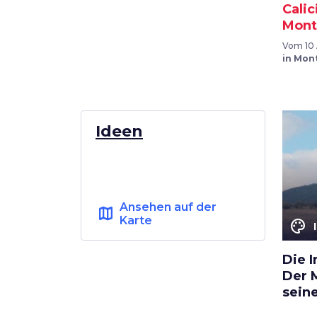
Calic
Mont
Vom 10 
in Mon
Ideen
Ansehen auf der
map
Karte
color_lens
Die I
Der 
sein