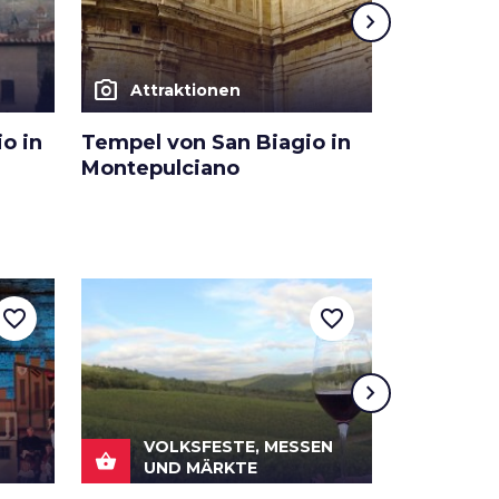
chevron_right
photo_camera
photo_camera
Attraktionen
Attra
io in
Tempel von San Biagio in
Natursch
Montepulciano
Pietrapor
favorite_border
favorite_border
chevron_right
VOLKSFESTE, MESSEN
shopping_basket
FOL
UND MÄRKTE