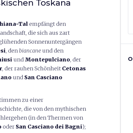
skischen Toskana
hiana-Tal
empfängt den
ndschaft, die sich aus zart
 glühenden Sonnenuntergängen
si
, den
biancane
und den
O
iusi
und
Montepulciano
, der
r
, der rauhen Schönheit
Cetonas
iano
und
San Casciano
 Stimmen zu einer
schichte, die von den mythischen
ohlergehen (in den Thermen von
o
oder
San Casciano dei Bagni
);