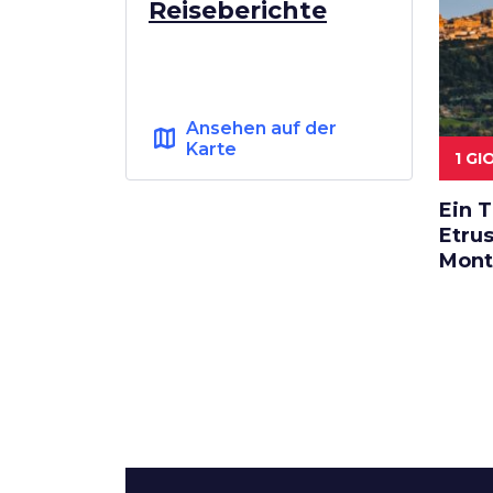
Reiseberichte
Ansehen auf der
map
Karte
1 G
Ein 
Etrus
Mont