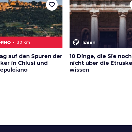
favorite_border
color_lens
IORNO
32 km
Ideen
Tag auf den Spuren der
10 Dinge, die Sie noch
ker in Chiusi und
nicht über die Etruske
epulciano
wissen