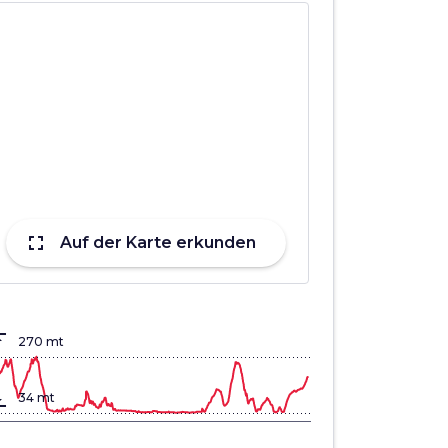
fullscreen
Auf der Karte erkunden
lign_top
270 mt
gn_bottom
34 mt