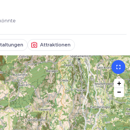
 könnte
photo_camera
taltungen
Attraktionen
fullscreen
+
−