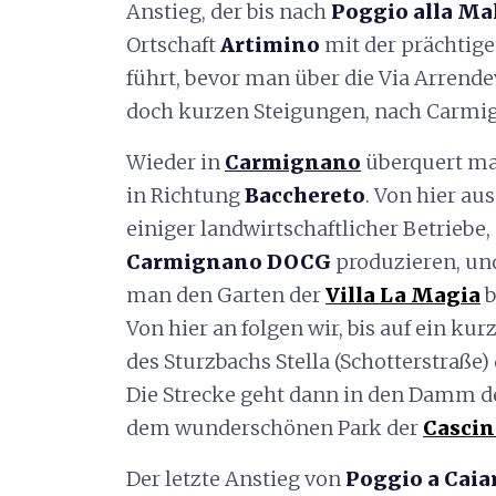
Anstieg, der bis nach
Poggio alla Ma
Ortschaft
Artimino
mit der prächtig
führt, bevor man über die Via Arrendev
doch kurzen Steigungen, nach Carmi
Wieder in
Carmignano
überquert man
in Richtung
Bacchereto
. Von hier au
einiger landwirtschaftlicher Betrieb
Carmignano DOCG
produzieren, un
man den Garten der
Villa La Magia
b
Von hier an folgen wir, bis auf ein kur
des Sturzbachs Stella (Schotterstraße)
Die Strecke geht dann in den Damm d
dem wunderschönen Park der
Cascin
Der letzte Anstieg von
Poggio a Cai