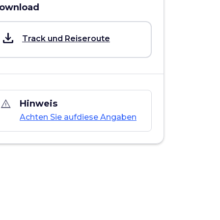
ownload
save_alt
Track und Reiseroute
warning_amber
Hinweis
Achten Sie aufdiese Angaben