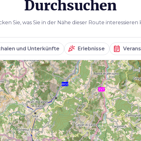
Durchsuchen
ken Sie, was Sie in der Nähe dieser Route interessieren
celebration
event_note
halen und Unterkünfte
Erlebnisse
Verans