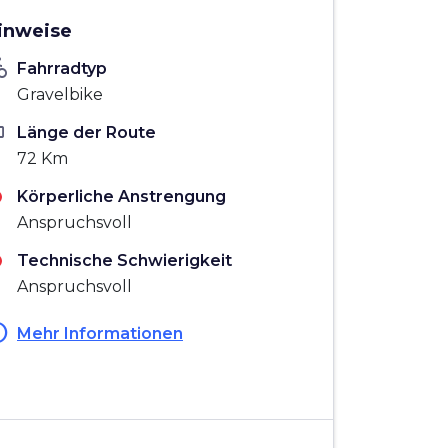
inweise
_bike
Fahrradtyp
Gravelbike
ten
Länge der Route
72 Km
Körperliche Anstrengung
Anspruchsvoll
Technische Schwierigkeit
Anspruchsvoll
fo
Mehr Informationen