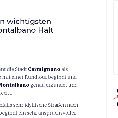
en wichtigsten
ontalbano Halt
ent die Stadt
Carmignano
als
e mit einer Rundtour beginnt und
Montalbano
genau erkundet und
vertical_a
reckt.
vertical_ali
alls sehr idyllische Straßen nach
 beginnt ein sehr anspruchsvoller