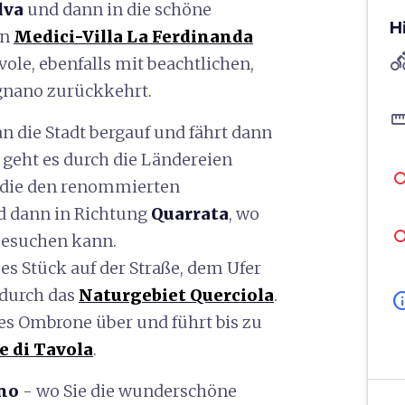
lva
und dann in die schöne
H
en
Medici-Villa La Ferdinanda
directions
ole, ebenfalls mit beachtlichen,
gnano zurückkehrt.
straigh
 die Stadt bergauf und fährt dann
s geht es durch die Ländereien
e, die den renommierten
d dann in Richtung
Quarrata
, wo
esuchen kann.
zes Stück auf der Straße, dem Ufer
 durch das
Naturgebiet Querciola
.
in
es Ombrone über und führt bis zu
e di Tavola
.
ano
- wo Sie die wunderschöne