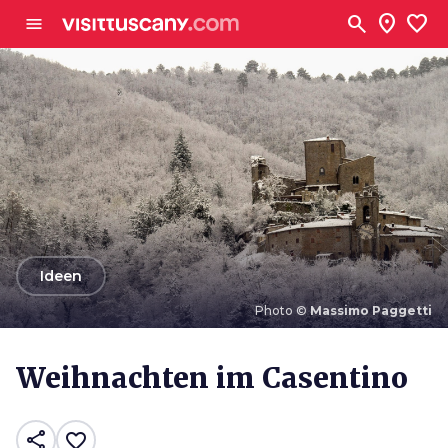
Zum Hauptinhalt
search
location_on
favorite
menu
arrow_back
Ideen
Photo ©
Massimo Paggetti
Photo ©
Massimo Paggetti
Weihnachten im Casentino
share
favorite_border