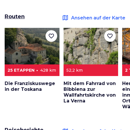
Routen
map
Ansehen auf der Karte
favorite_border
favorite_border
25 ETAPPEN
428 km
52,2 km
2
Die Franziskuswege
Mit dem Fahrrad von
He
in der Toskana
Bibbiena zur
ei
Wallfahrtskirche von
inm
La Verna
Or
Wä