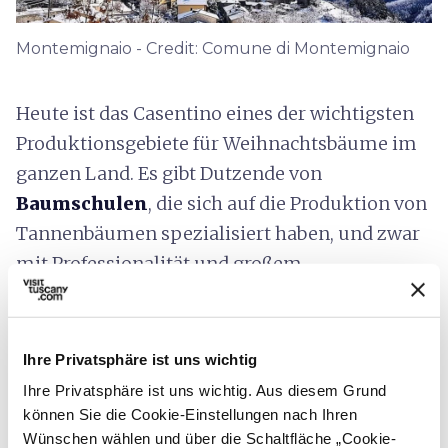
Montemignaio - Credit: Comune di Montemignaio
Heute ist das Casentino eines der wichtigsten
Produktionsgebiete für Weihnachtsbäume im
ganzen Land. Es gibt Dutzende von
Baumschulen
, die sich auf die Produktion von
Tannenbäumen spezialisiert haben, und zwar
mit Professionalität und großem
Umweltbewusstsein. Das kleine Dorf
Montemignaio ist eine Exzellenz in diesem
Sektor, deren Wurzeln in den frühen 1940er
Ihre Privatsphäre ist uns wichtig
Jahren liegen, als die ersten Tannenbäume
Ihre Privatsphäre ist uns wichtig. Aus diesem Grund
gepflanzt wurden. Das bergige Klima der
können Sie die Cookie-Einstellungen nach Ihren
Wünschen wählen und über die Schaltfläche „Cookie-
Hügel, das für das Wachstum dieser Art