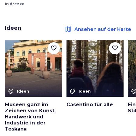
in Arezzo
Ideen
map
Ansehen auf der Karte
favorite_border
favorite_border
color_lens
color_lens
color_le
Ideen
Ideen
Museen ganz im
Casentino für alle
Ei
Zeichen von Kunst,
Sti
Handwerk und
Industrie in der
Toskana