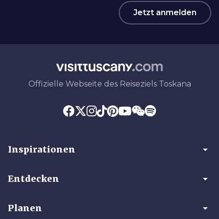
Jetzt anmelden
Offizielle Webseite des Reiseziels Toskana
arrow_drop_down
Inspirationen
arrow_drop_down
Entdecken
arrow_drop_down
Planen