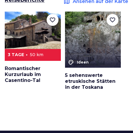
Reiseberichte
map
Ansehen auf der Karte
favorite_border
favorite_border
3 TAGE
50 km
color_lens
Ideen
Romantischer
Kurzurlaub im
5 sehenswerte
Casentino-Tal
etruskische Stätten
in der Toskana