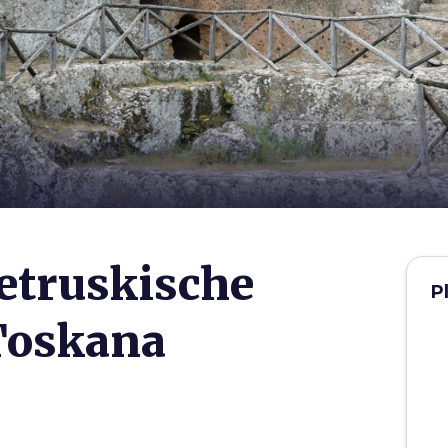
etruskische
P
 Toskana