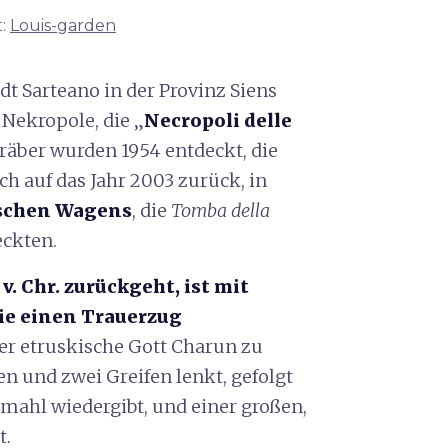
t:
Louis-garden
t Sarteano in der Provinz Siens
 Nekropole, die „
Necropoli delle
räber wurden 1954 entdeckt, die
 auf das Jahr 2003 zurück, in
ischen Wagens
, die
Tomba della
eckten.
 v. Chr. zurückgeht, ist mit
die einen Trauerzug
der etruskische Gott Charun zu
n und zwei Greifen lenkt, gefolgt
tmahl wiedergibt, und einer großen,
t.