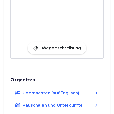
directions
Wegbeschreibung
Organizza
hotel
chevron_right
Übernachten (auf Englisch)
holiday_village
chevron_right
Pauschalen und Unterkünfte