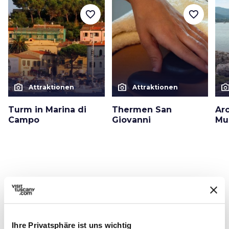
favorite_border
favorite_border
photo_camera
photo_camera
photo_cam
Attraktionen
Attraktionen
Turm in Marina di
Thermen San
Ar
Campo
Giovanni
Mu
Veranstaltungen
map
Ansehen auf der Karte
favorite_border
Ihre Privatsphäre ist uns wichtig