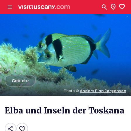
Zum Hauptinhalt
search
location_on
favorite
menu
arrow_back
Gebiete
Photo ©
Anders Finn Jørgensen
Photo ©
Anders Finn Jørgensen
Elba und Inseln der Toskana
share
favorite_border