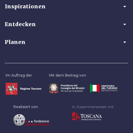
arrow_drop_down
Inspirationen
arrow_drop_down
Entdecken
arrow_drop_down
Planen
Im Auftrag der
Mit dem Beitrag von
Realisiert von
In Zusammenarbeit mit