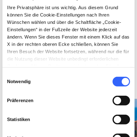
Ihre Privatsphäre ist uns wichtig. Aus diesem Grund
können Sie die Cookie-Einstellungen nach Ihren
Wünschen wählen und über die Schaltfläche „Cookie-
Einstellungen“ in der Fußzeile der Website jederzeit
SONSTIGE
event
ändern. Wenn Sie dieses Fenster mit einem Klick auf das
VERANSTALTUNGEN
X in der rechten oberen Ecke schließen, können Sie
Vivere il Parco
Ihren Besuch der Website fortsetzen, während nur die für
Februar - November
die Nutzung dieser Website unbedingt erforderlichen
in Isola d’Elba
Cookies auf Ihrem Gerät gespeichert werden. Für alle
anderen Arten von Cookies benötigen wir Ihre
Einwilligungsauswahl
Zustimmung.
Notwendig
Ideen
map
Ansehen auf der Karte
Präferenzen
favorite_border
favorite_border
Statistiken