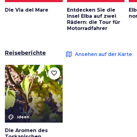
Die Via del Mare
Entdecken Sie die
El
Insel Elba auf zwei
no
Rädern: die Tour für
Motorradfahrer
Reiseberichte
map
Ansehen auf der Karte
favorite_border
color_lens
Ideen
Die Aromen des
Toskanischen