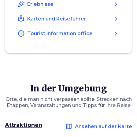
celebration
chevron_right
Erlebnisse
local_library
chevron_right
Karten und Reiseführer
info
chevron_right
Tourist information office
In der Umgebung
Orte, die man nicht verpassen sollte, Strecken nach
Etappen, Veranstaltungen und Tipps für Ihre Reise
Attraktionen
map
Ansehen auf der Karte