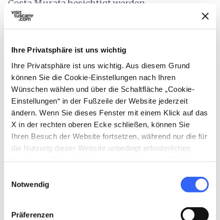
Costa Murata besichtigt werden.
Wenn man sich von der Stadt entfernt, erreicht
man die
Nekropole von Vetulonia
, die als
Ihre Privatsphäre ist uns wichtig
eine der größten und bekanntesten
ihrer
Ihre Privatsphäre ist uns wichtig. Aus diesem Grund
Art gilt: Ihre Gräberfelder erstrecken sich
können Sie die Cookie-Einstellungen nach Ihren
sowohl an den östlichen als auch an den
Wünschen wählen und über die Schaltfläche „Cookie-
westlichen Hängen der Hügel bis in die
Einstellungen“ in der Fußzeile der Website jederzeit
ändern. Wenn Sie dieses Fenster mit einem Klick auf das
darunter liegende Ebene, in einer an
X in der rechten oberen Ecke schließen, können Sie
Olivenhainen und mediterraner Macchia
Ihren Besuch der Website fortsetzen, während nur die für
reichen Landschaft. Entlang der
Via dei
die Nutzung dieser Website unbedingt erforderlichen
Sepolcri
stößt man auf mehrere
Cookies auf Ihrem Gerät gespeichert werden. Für alle
anderen Arten von Cookies benötigen wir Ihre
monumentale Gräber, darunter das Grabmal
Einwilligungsauswahl
Zustimmung.
Notwendig
Belvedere, das
Grabmal Pietrera
, das als
größtes Grabdenkmal von Velutonia gilt, und
Präferenzen
das
Grabmal Diavolino II
, das man über