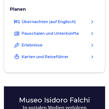
Planen
hotel
chevron_right
Übernachten (auf Englisch)
holiday_village
chevron_right
Pauschalen und Unterkünfte
celebration
chevron_right
Erlebnisse
local_library
chevron_right
Karten und Reiseführer
Museo Isidoro Falchi
In sozialen Medien verfolgen