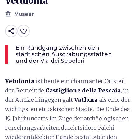
Vetulonia
account_balance
Museen
share
favorite_border
Ein Rundgang zwischen den
städtischen Ausgrabungsstätten
und der Via dei Sepolcri
Vetulonia
ist heute ein charmanter Ortsteil
der Gemeinde
Castiglione della Pescaia
, in
der Antike hingegen galt
Vatluna
als eine der
wichtigsten etruskischen Städte. Die Ende des
19. Jahrhunderts im Zuge der archäologischen
Forschungsarbeiten durch Isidoro Falchi
wiederentdeckten Funde bestätigten den