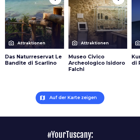
photo_camera
photo_camera
photo_cam
Attraktionen
Attraktionen
Das Naturreservat Le
Museo Civico
Ku
Bandite di Scarlino
Archeologico Isidoro
di 
Falchi
map
Auf der Karte zeigen
#YourTuscany: