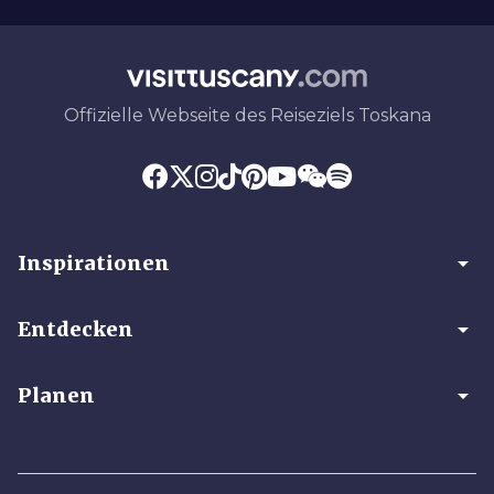
Offizielle Webseite des Reiseziels Toskana
arrow_drop_down
Inspirationen
arrow_drop_down
Entdecken
arrow_drop_down
Planen