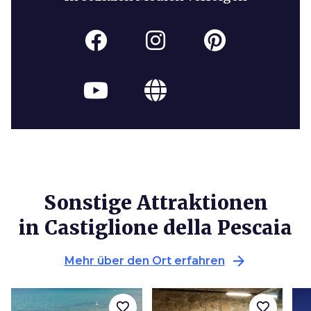
Sonstige Attraktionen
in Castiglione della Pescaia
arrow_forward
Mehr über den Ort erfahren
favorite_border
favorite_border