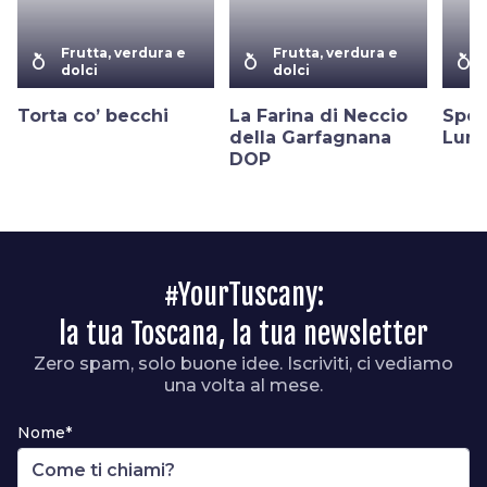
Frutta, verdura e
Frutta, verdura e
nutrition
nutrition
nutrition
dolci
dolci
Torta co’ becchi
La Farina di Neccio
Spon
della Garfagnana
Luni
DOP
#YourTuscany:
la tua Toscana, la tua newsletter
Zero spam, solo buone idee. Iscriviti, ci vediamo
una volta al mese.
Nome*