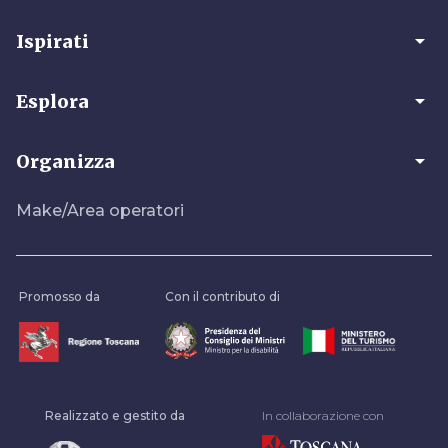
arrow_drop_down
Ispirati
arrow_drop_down
Esplora
arrow_drop_down
Organizza
Make/Area operatori
Promosso da
Con il contributo di
Realizzato e gestito da
In collaborazione con