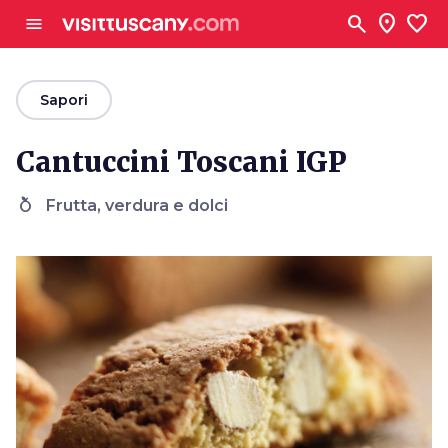
Vai al contenuto principale
search
location_on
favorite
menu
arrow_back
Sapori
Cantuccini Toscani IGP
nutrition
Frutta, verdura e dolci