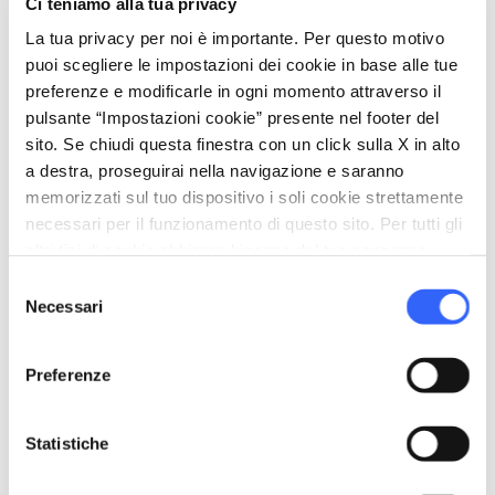
Ci teniamo alla tua privacy
La tua privacy per noi è importante. Per questo motivo
puoi scegliere le impostazioni dei cookie in base alle tue
preferenze e modificarle in ogni momento attraverso il
pulsante “Impostazioni cookie” presente nel footer del
Cantuccini Toscani IGP
sito. Se chiudi questa finestra con un click sulla X in alto
a destra, proseguirai nella navigazione e saranno
memorizzati sul tuo dispositivo i soli cookie strettamente
necessari per il funzionamento di questo sito. Per tutti gli
Info:
assocantuccini.org
altri tipi di cookie abbiamo bisogno del tuo consenso.
Selezione
Necessari
del
consenso
category
Categoria
Preferenze
Frutta, verdura e dolci
place
Provenienza
Statistiche
Tutta la Toscana