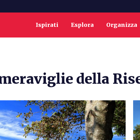
Ispirati
Esplora
Organizza
 meraviglie della Ris