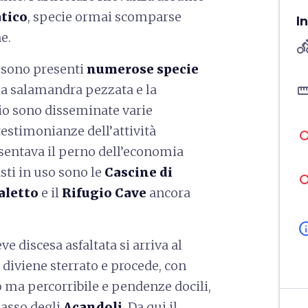
atico
, specie ormai scomparse
I
e.
directions
, sono presenti
numerose specie
straigh
 la salamandra pezzata e la
rio sono disseminate varie
 testimonianze dell’attività
sentava il perno dell’economia
asti in uso sono le
Cascine di
aletto
e il
Rifugio Cave
ancora
in
e discesa asfaltata si arriva al
o diviene sterrato e procede, con
 ma percorribile e pendenze docili,
 passo degli
Acandoli
. Da qui il