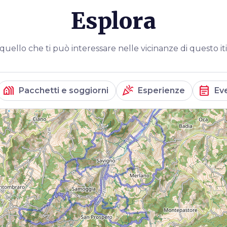
Esplora
quello che ti può interessare nelle vicinanze di questo it
holiday_village
celebration
event_note
Pacchetti e soggiorni
Esperienze
Ev