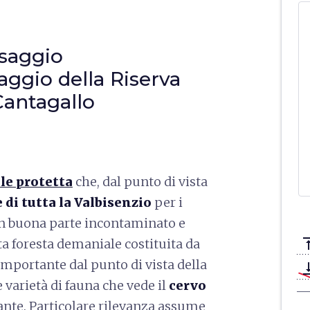
esaggio
aggio della Riserva
Cantagallo
le protetta
che, dal punto di vista
 di tutta la Valbisenzio
per i
a in buona parte incontaminato e
vertical_a
ta foresta demaniale costituita da
importante dal punto di vista della
vertical_ali
 varietà di fauna che vede il
cervo
nte. Particolare rilevanza assume