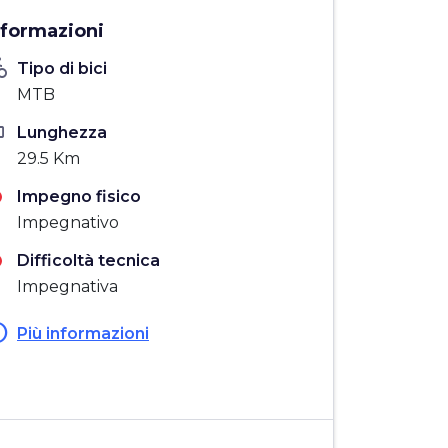
nformazioni
_bike
Tipo di bici
MTB
ten
Lunghezza
29.5 Km
Impegno fisico
Impegnativo
Difficoltà tecnica
Impegnativa
fo
Più informazioni