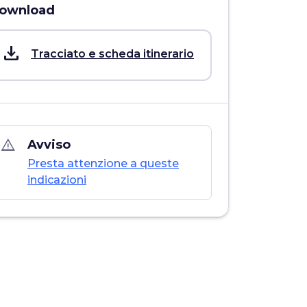
ownload
save_alt
Tracciato e scheda itinerario
warning_amber
Avviso
Presta attenzione a queste
indicazioni