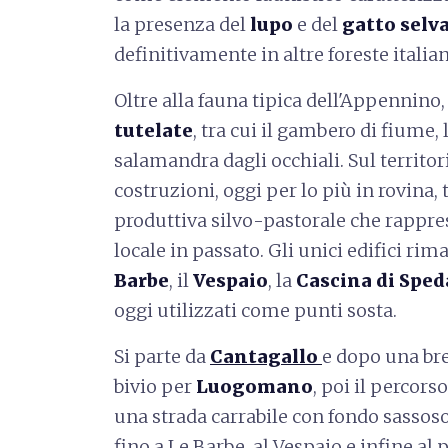
la presenza del
lupo
e del
gatto selv
definitivamente in altre foreste italian
Oltre alla fauna tipica dell'Appennino
tutelate
, tra cui il gambero di fiume,
salamandra dagli occhiali. Sul territo
costruzioni, oggi per lo più in rovina,
produttiva silvo-pastorale che rappre
locale in passato. Gli unici edifici rim
Barbe
, il
Vespaio
, la
Cascina di Sped
oggi utilizzati come punti sosta.
Si parte da
Cantagallo
e dopo una brev
bivio per
Luogomano
, poi il percors
una strada carrabile con fondo sassoso
fino a Le Barbe, al Vespaio e infine al