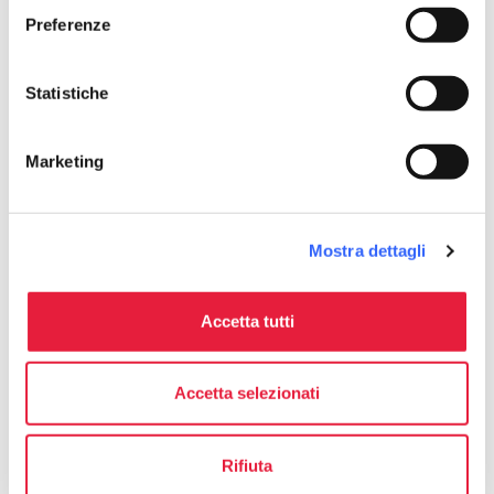
straighten
Lunghezza
Preferenze
46.5 Km
Impegno fisico
Statistiche
Medio
Difficoltà tecnica
Marketing
Media
info
Più informazioni
Mostra dettagli
Accetta tutti
Download
Accetta selezionati
save_alt
Tracciato e scheda itinerario
Rifiuta