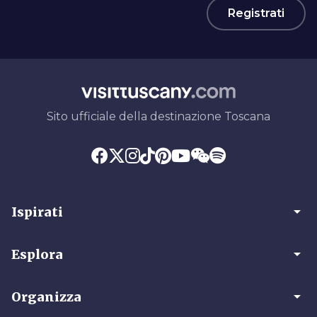
Registrati
Sito ufficiale della destinazione Toscana
arrow_drop_down
Ispirati
arrow_drop_down
Esplora
arrow_drop_down
Organizza