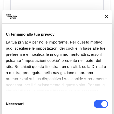
fullscreen
Esplora su mappa
Ci teniamo alla tua privacy
La tua privacy per noi è importante. Per questo motivo
puoi scegliere le impostazioni dei cookie in base alle tue
preferenze e modificarle in ogni momento attraverso il
vertical_align_top
321 mt
pulsante “Impostazioni cookie” presente nel footer del
sito. Se chiudi questa finestra con un click sulla X in alto
vertical_align_bottom
12 mt
a destra, proseguirai nella navigazione e saranno
memorizzati sul tuo dispositivo i soli cookie strettamente
necessari per il funzionamento di questo sito. Per tutti gli
Informazioni
altri tipi di cookie abbiamo bisogno del tuo consenso.
directions_bike
Selezione
Tipo di bici
Necessari
del
Strada, Gravel
consenso