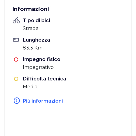
Informazioni
directions_bike
Tipo di bici
Strada
straighten
Lunghezza
83.3 Km
Impegno fisico
Impegnativo
Difficoltà tecnica
Media
info
Più informazioni