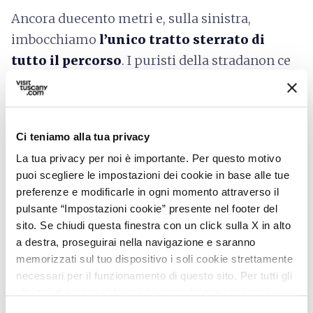
Ancora duecento metri e, sulla sinistra,
imbocchiamo
l’unico tratto sterrato di
tutto il percorso
. I puristi della stradanon ce
ne vorranno, ma si è voluto in questo modo
trovare una alternativa alle direttrici più
trafficate. Siamo comunque su una classica
Ci teniamo alla tua privacy
“strada bianca”, scorrevole e ben battuta. Il
La tua privacy per noi è importante. Per questo motivo
tratto è molto breve, con una prima parte (un
puoi scegliere le impostazioni dei cookie in base alle tue
chilometro) perfettamente piana e
preferenze e modificarle in ogni momento attraverso il
assolutamente godibile, a cui segue uno
pulsante “Impostazioni cookie” presente nel footer del
sito. Se chiudi questa finestra con un click sulla X in alto
strappo duro di 100m, asfaltato. Lo sterrato
a destra, proseguirai nella navigazione e saranno
riprende per ulteriori 500 metri sino a
memorizzati sul tuo dispositivo i soli cookie strettamente
giungere nei pressi di una fattoria dove il fondo
necessari per il funzionamento di questo sito. Per tutti gli
ritorna definitivamente asfaltato.
altri tipi di cookie abbiamo bisogno del tuo consenso.