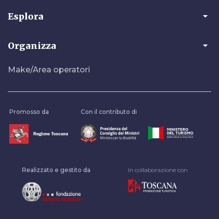
arrow_drop_down
Esplora
arrow_drop_down
Organizza
Make/Area operatori
Promosso da
Con il contributo di
Realizzato e gestito da
In collaborazione con