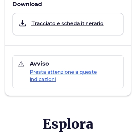
Download
save_alt
Tracciato e scheda itinerario
warning_amber
Avviso
Presta attenzione a queste
indicazioni
Esplora