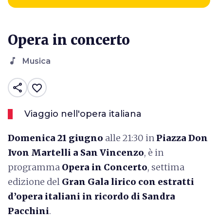
Opera in concerto
music_note
Musica
share
favorite_border
Viaggio nell'opera italiana
Domenica 21 giugno
alle 21:30 in
Piazza Don
Ivon Martelli a San Vincenzo
, è in
programma
Opera in Concerto
, settima
edizione del
Gran Gala lirico con estratti
d’opera italiani in ricordo di Sandra
Pacchini
.