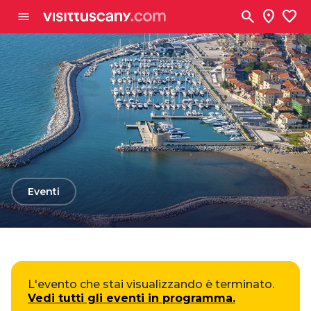
Vai al contenuto principale
search
location_on
favorite
menu
arrow_back
Eventi
L'evento che stai visualizzando è terminato.
Vedi tutti gli eventi in programma.