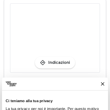
directions
Indicazioni
Informazioni
home
Dove
Piazza don ivo Martelli san-vincenzo FI,
Ci teniamo alla tua privacy
Italia
La tua privacy per noi è importante. Per questo motivo