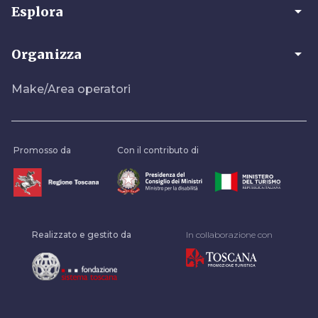
arrow_drop_down
Esplora
arrow_drop_down
Organizza
Make/Area operatori
Promosso da
Con il contributo di
Realizzato e gestito da
In collaborazione con